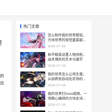
热门文章
怎么制作我的世界壁纸，
方块世界的视觉盛宴副标
整
题，从构思到成图的完整
2026-07-09
指南
和平精英设置人物持枪，
战术博弈的艺术与细节
2026-07-09
我的世界怎么让鸡生蛋，
的
从驯养到自动化农场的奥
出
秘
2026-07-09
，
我的世界打boss视频，一
场精心编排的方块史诗，
副标题，从生存挣扎到艺
2026-07-09
术呈现的进化之路