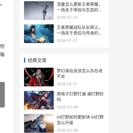
。
流量怎么更新王者荣耀，
一场关于体验与生态的深
度思考
2026-07-07
王者荣耀战队队长转让，
一场关于责任与传承的抉
择
2026-07-07
份
每
经典文章
梦幻诛仙该该怎么办办进
不去
2026-05-11
用啥子打野打澜 澜打野好
吗
»
2026-03-06
lol打野如何更新快 lol打野
怎么升级
2026-03-06