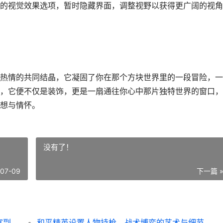
的视觉效果选项，暂时隐藏界面，调整视野以获得更广阔的视角
热情的共同结晶，它凝固了你在那个方块世界里的一段冒险，一
，它便不仅是装饰，更是一扇通往你心中那片独特世界的窗口，
想与情怀。
没有了！
-07-09
下一篇 
怎么制作我的世界壁纸，方块世界的视觉盛宴副标题，从构思到成图的完整指南
和平精英设置人物持枪，战术博弈的艺术与细节