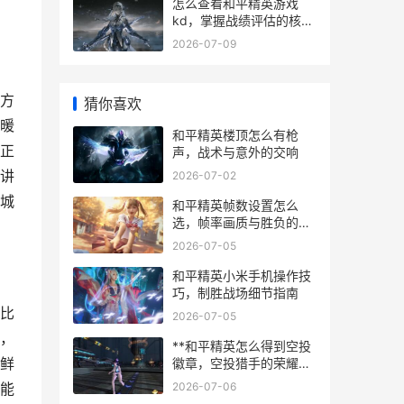
怎么查看和平精英游戏
kd，掌握战绩评估的核心
钥匙
2026-07-09
方
猜你喜欢
暖
和平精英楼顶怎么有枪
正
声，战术与意外的交响
讲
2026-07-02
城
和平精英帧数设置怎么
选，帧率画质与胜负的微
妙平衡，副标题，资深玩
2026-07-05
家的实战配置指南
和平精英小米手机操作技
巧，制胜战场细节指南
比
2026-07-05
，
**和平精英怎么得到空投
鲜
徽章，空投猎手的荣耀之
路**
2026-07-06
能