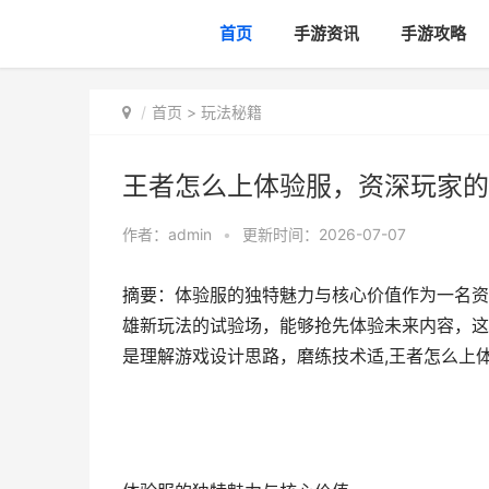
首页
手游资讯
手游攻略
首页
>
玩法秘籍
王者怎么上体验服，资深玩家的
作者：
admin
•
更新时间：2026-07-07
摘要：体验服的独特魅力与核心价值作为一名资
雄新玩法的试验场，能够抢先体验未来内容，这
是理解游戏设计思路，磨练技术适,王者怎么上