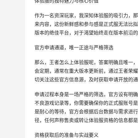
体验服的独特魅力与核心价值
作为一名资深玩家，我深知体验服的吸引力，那
来内容，这份新鲜感和参与感是正式服无法比拟
版本的绝佳平台，对于渴望始终走在版本前沿的
官方申请通道，唯一正途与严格筛选
那么，王者怎么上体验服呢，答案明确且唯一，
会定期，通常在重大版本更新前，通过王者荣耀
切关注这些官方信息源，及时获取申请开放的通
申请过程本身是一场严格的筛选，官方设有明确
不良游戏记录等，你需要确保你的正式服账号是
是耐心的等待，官方会根据后台数据与需求进行
径，任何声称售卖或转让体验服资格的信息都是
资格获取后的准备与实战要义