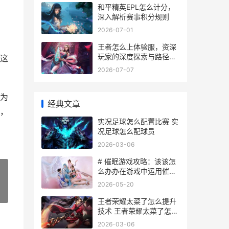
和平精英EPL怎么计分，
深入解析赛事积分规则
2026-07-01
王者怎么上体验服，资深
玩家的深度探索与路径解
这
析
2026-07-07
为
经典文章
，
实况足球怎么配置比赛 实
况足球怎么配球员
2026-03-06
# 催眠游戏攻略：该该怎
么办办在游戏中运用催眠
技巧
2026-05-20
»
王者荣耀太菜了怎么提升
技术 王者荣耀太菜了怎么
练
2026-03-06