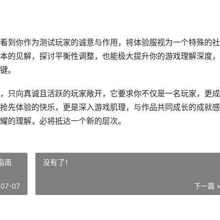
看到你作为测试玩家的诚意与作用，将体验服视为一个特殊的社
本的见解，探讨平衡性调整，也能极大提升你的游戏理解深度，
键。
，只向真诚且活跃的玩家敞开，它要求你不仅是一名玩家，更成
抢先体验的快乐，更是深入游戏肌理，与作品共同成长的成就感
耀的理解，必将抵达一个新的层次。
指南
没有了！
-07-07
下一篇 