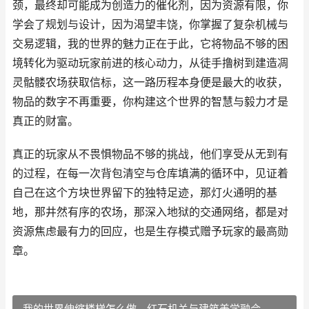
颈，最终却可能成为创造力的催化剂，因为资源有限，你
学会了规划与设计，因为渴望丰饶，你掌握了复杂机械与
交易逻辑，我的世界的魅力正在于此，它将物品不够的困
境转化为驱动玩家前进的核心动力，从徒手撸树到建造凋
灵骷髅农场获取信标，这一路历程本身便是最大的收获，
物品的数字不再重要，你构建这个世界的智慧与毅力才是
真正的财富。
真正的玩家从不畏惧物品不够的挑战，他们享受从无到有
的过程，在每一次背包清空与仓库填满的循环中，见证着
自己在这个方块世界留下的独特足迹，那灯火通明的基
地，那井然有序的农场，那深入地狱的交通网络，都是对
资源焦虑最有力的回应，也是生存模式赠予玩家的最高勋
章。
我的世界伸缩楼梯怎么做，红石机关与建筑美学融合