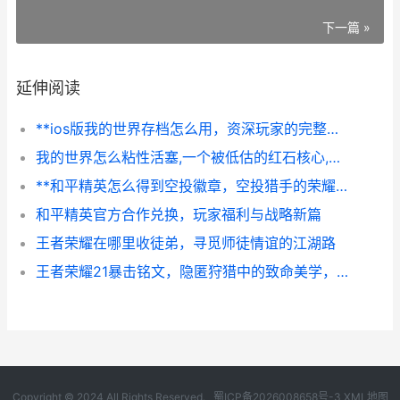
下一篇 »
延伸阅读
**ios版我的世界存档怎么用，资深玩家的完整指南与心得分享**
我的世界怎么粘性活塞,一个被低估的红石核心,副标题,深入解析其机制与应用艺术
**和平精英怎么得到空投徽章，空投猎手的荣耀之路**
和平精英官方合作兑换，玩家福利与战略新篇
王者荣耀在哪里收徒弟，寻觅师徒情谊的江湖路
王者荣耀21暴击铭文，隐匿狩猎中的致命美学，副标题，一套铭文背后的节奏与博弈艺术
Copyright © 2024 All Rights Reserved.
蜀ICP备2026008658号-3
XML地图