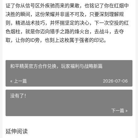
证了你从信号区外疾驰而来的果敢，也铭记了你在红烟中
决胜的瞬间，这份荣耀并非遥不可及，只要深刻理解规
则，精进战术技巧，并怀揣坚定的决心，下一次空投的红
色烟柱，就是你迈向猎手之路的烽火台，去战斗，去夺
取，让你的ID旁，也刻上这枚属于强者的印记。
和平精英官方合作兑换，玩家福利与战略新篇
« 上一篇
2026-07-06
没有了！
下一篇 »
延伸阅读