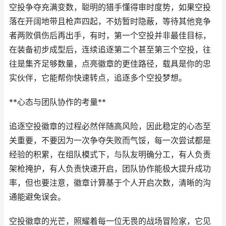
空投争夺充满变数，聪明的猎手懂得审时度势，如果空投
落在开阔地带且枪声四起，不妨暂时隐蔽，等待其他竞争
者两败俱伤后再出手，有时，第一个空投并非最佳目标，
在装备初步成型后，连续追逐第二个甚至第三个空投，往
往是集齐足够数量，点亮徽章的更佳路径，载具是你的忠
实伙伴，它能帮你快速转点，追逐多个空投梦想。
**心态与团队协作的考量**
追逐空投徽章的过程必然伴随高风险，因此稳定的心态至
关重要，不要因为一次争夺失败而气馁，每一次尝试都是
经验的积累，在组队模式下，与队友明确分工，有人负责
架枪掩护，有人负责快速开启，团队协作能极大提升成功
率，但也要注意，徽章计算基于个人开启次数，清晰的沟
通能避免误会。
空投徽章的光芒，照耀着每一位无畏的战场冒险家，它见