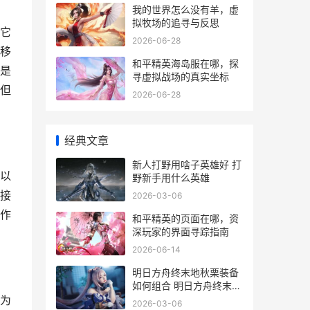
我的世界怎么没有羊，虚
拟牧场的追寻与反思
它
2026-06-28
移
和平精英海岛服在哪，探
是
寻虚拟战场的真实坐标
但
2026-06-28
经典文章
新人打野用啥子英雄好 打
以
野新手用什么英雄
接
2026-03-06
作
和平精英的页面在哪，资
深玩家的界面寻踪指南
2026-06-14
明日方舟终末地秋栗装备
如何组合 明日方舟终末地
wiki
为
2026-03-06