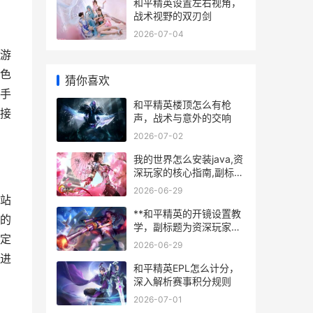
和平精英设置左右视角，
战术视野的双刃剑
2026-07-04
游
色
猜你喜欢
手
和平精英楼顶怎么有枪
接
声，战术与意外的交响
2026-07-02
我的世界怎么安装java,资
深玩家的核心指南,副标
题,从困惑到畅玩的完整旅
2026-06-29
程
站
**和平精英的开镜设置教
的
学，副标题为资深玩家教
定
你提升瞄准效率**
2026-06-29
进
和平精英EPL怎么计分，
深入解析赛事积分规则
2026-07-01