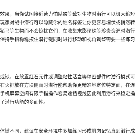
效果，当你试图接近苦力怕骷髅等敌对生物时潜行可以极大缩短
玩家对战中潜行可以隐藏你的姓名标签让你更容易埋伏或悄然转
猪马等生物而不会惊扰它们，在收集末影珍珠等珍贵资源时潜行
保持手指稳稳按住潜行键同时进行移动和视角调整需要一些练习
或缺，在放置红石元件或调整粘性活塞等精密部件时潜行模式可
石火把放在方块侧面时潜行能帮助你更精准地定位特定面，在连
手机屏幕空间有限手指操作容易遮挡视线因此利用潜行来稳定操
了潜行功能的多面性。
体键不同，建议在安全环境中多加练习形成肌肉记忆直到潜行成