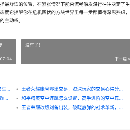
指最舒适的位置，在紧张情况下能否流畅触发潜行往往决定了生
态度它提醒你在危机四伏的方块世界里每一步都值得深思熟虑，
的主动权。
享
没有了！
-07-04
下一篇 
我的世界手机怎么潜行，移动端的隐秘艺术与生存策略
王者荣耀账号哪里交易，资深玩家的交易心得分享
我的世界ess指令，服务器管理的艺术，副标题，资深玩家的高效管理指南
和平精英空中连跳怎么设置，高手进阶的空中舞步
王者荣耀改版刘备出装，破晓霰弹的战术革新，副标题，从野区霸主到节奏核心的装备密码