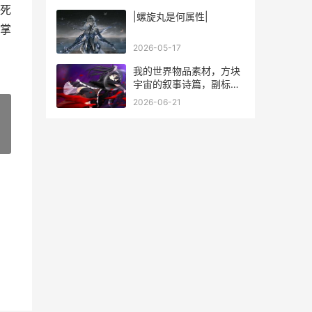
死
|螺旋丸是何属性|
掌
2026-05-17
我的世界物品素材，方块
宇宙的叙事诗篇，副标
题，像素尘埃中的文明史
2026-06-21
诗
»