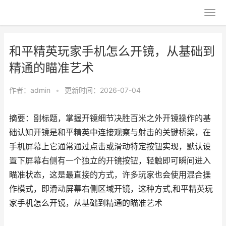
和平精英玩家手机怎么开镜，从基础到
精通的瞄准艺术
作者：
admin
•
更新时间：2026-07-04
摘要：副标题，掌握开镜细节决胜百米之外开镜操作的基
础认知开镜是和平精英中连接观察与射击的关键桥梁，在
手机屏幕上它通常通过点击或滑动特定按钮实现，默认设
置下屏幕右侧有一个独立的开镜按钮，轻触即可瞬间进入
瞄准状态，这是最直接的方式，许多玩家也会使用混合操
作模式，即滑动屏幕右侧区域开镜，这种方式,和平精英玩
家手机怎么开镜，从基础到精通的瞄准艺术