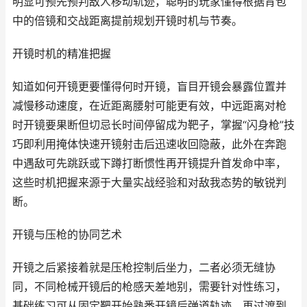
明显可预先预判敌人移动轨迹，聪明的玩家懂得根据背包
中的倍镜和交战距离提前规划开镜时机与节奏。
开镜时机的精准把握
知道如何开镜更要懂得何时开镜，盲目开镜会暴露位置并
减慢移动速度，在近距离腰射可能更有效，中远距离对枪
时开镜要果断但切忌长时间停留成为靶子，掌握“闪身枪”技
巧即利用掩体快速开镜射击后迅速收回隐蔽，此外在奔跑
中遇敌可先跳跃或下蹲打断惯性再开镜提升首发命中率，
这些时机把握来源于大量实战经验和对敌我态势的敏锐判
断。
开镜与压枪的协同艺术
开镜之后紧接着就是压枪控制后坐力，二者必须无缝协
同，不同枪械开镜后的枪感天差地别，需要针对性练习，
基础练习可从固定靶开始熟悉开镜后弹道轨迹，再过渡到