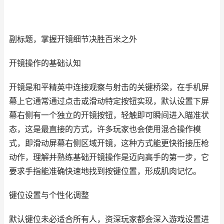
副标题，掌握开镜细节决胜百米之外
开镜操作的基础认知
开镜是和平精英中连接观察与射击的关键桥梁，在手机屏
幕上它通常通过点击或滑动特定按钮实现，默认设置下屏
幕右侧有一个独立的开镜按钮，轻触即可瞬间进入瞄准状
态，这是最直接的方式，许多玩家也会使用混合操作模
式，即滑动屏幕右侧区域开镜，这种方式能更快衔接压枪
动作，理解并熟练基础开镜操作是迈向高手的第一步，它
要求手指能准确快速地找到按键位置，形成肌肉记忆。
键位设置与个性化调整
默认键位未必适合所有人，资深玩家都会深入游戏设置进