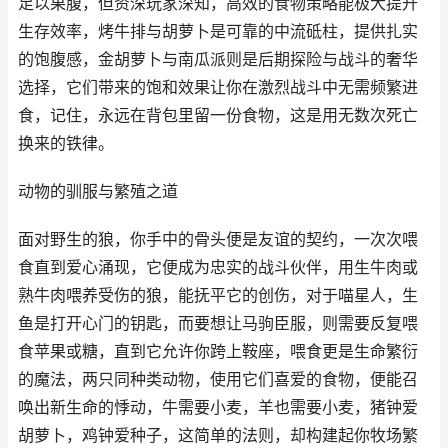
足以果腹，但资深玩家深知，高效的食物策略能极大提升
生存效率，烤牛排与胡萝卜是可靠的中流砥柱，提供扎实
的饱腹感，金胡萝卜与南瓜派则是后期探险与战斗的奢华
选择，它们带来的饱和效果让你在激烈战斗中无需频繁进
食，记住，永远在背包里留一份食物，这是用无数次死亡
换来的铁律。
动物的驯服与繁殖之道
面对野生的狼，你手中的骨头便是友谊的契约，一次次喂
食直到爱心涌现，它便成为忠实的战斗伙伴，用生牛肉或
熟牛肉喂养受伤的狼，能抚平它的创伤，对于喵星人，生
鱼是打开心门的钥匙，而要想让马驹臣服，则需要反复喂
食苹果或糖，直到它允许你跨上鞍座，喂食更是生命繁衍
的魔法，两只同种类动物，使用它们喜爱的食物，便能召
唤出新生命的悸动，牛需要小麦，羊也需要小麦，猪钟爱
胡萝卜，鸡钟爱种子，这简单的法则，却构建起你牧场繁