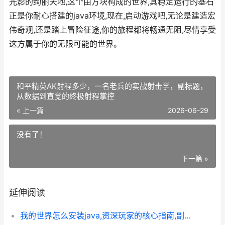
光影的绚丽天地,这个由方块构成的世界,其稳定运行的基石
正是你耐心搭建的java环境,现在,启动游戏吧,无论是建造宏
伟奇观,还是踏上冒险征途,你的旅程都将畅通无阻,尽情享受
这方属于你的无限可能的世界。
和平精英AK射程多少，一名老兵的实战射击学，副标题，
从数据到直觉的终极射程掌控
« 上一篇
2026-06-29
没有了！
下一篇 »
延伸阅读
我的世界怎么安装java,资深玩家的核心指南,副标题,从困惑到畅玩的完整旅程