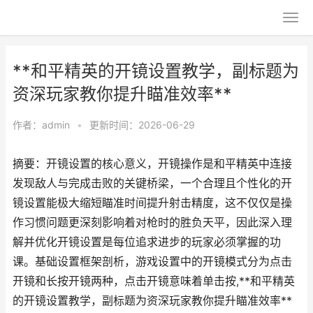
**和平精英的开镜设置教学，副标题为
资深玩家教你提升瞄准效率**
作者：
admin
•
更新时间：2026-06-29
摘要：开镜设置的核心意义，开镜操作是和平精英中连接
发现敌人与完成击败的关键桥梁，一个合理且个性化的开
镜设置能极大缩短瞄准时间提升射击精度，这不仅仅是操
作习惯问题更深刻影响着对枪时的胜负天平，因此深入理
解并优化开镜设置是每位追求进步的玩家必须掌握的功
课。基础设置框架剖析，游戏设置中的开镜模式分为点击
开镜和长按开镜两种，点击开镜意味着单击按,**和平精英
的开镜设置教学，副标题为资深玩家教你提升瞄准效率**