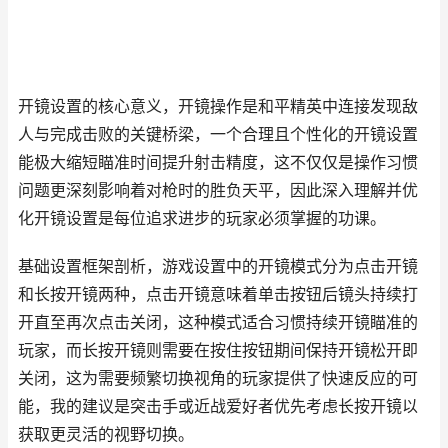
开镜设置的核心意义，开镜操作是和平精英中连接发现敌
人与完成击败的关键桥梁，一个合理且个性化的开镜设置
能极大缩短瞄准时间提升射击精度，这不仅仅是操作习惯
问题更深刻影响着对枪时的胜负天平，因此深入理解并优
化开镜设置是每位追求进步的玩家必须掌握的功课。
基础设置框架剖析，游戏设置中的开镜模式分为点击开镜
和长按开镜两种，点击开镜意味着单击按钮后镜头持续打
开直至再次点击关闭，这种模式适合习惯持续开镜瞄准的
玩家，而长按开镜则需要在按住按钮期间保持开镜松开即
关闭，这为需要频繁切换视角的玩家提供了快速反应的可
能，我的建议是突击手或近战爱好者优先考虑长按开镜以
获取更灵活的视野切换。