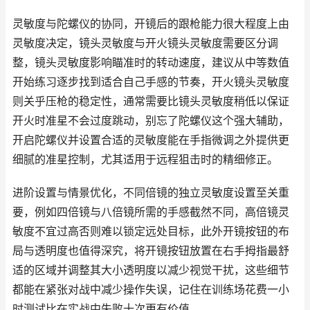
灵敏度与陀螺仪的协同，开镜后的跟枪能力很大程度上由
灵敏度决定，镜头灵敏度与开火镜头灵敏度需要区分调
整，镜头灵敏度影响瞄准时的转动速度，建议从中等数值
开始练习逐步找到适合自己手感的节奏，开火镜头灵敏度
则关乎压枪的稳定性，通常需要比镜头灵敏度稍低以保证
开火时准星不会过度跳动，别忘了陀螺仪这个强大辅助，
开启陀螺仪并设置合适的灵敏度能在手指微调之外提供更
细腻的准星控制，尤其适用于远程狙击时的精细修正。
进阶设置与情景优化，不同倍镜的独立灵敏度设置至关重
要，例如四倍镜与八倍镜所需的手感截然不同，高倍镜灵
敏度不宜过高否则难以锁定远处目标，此外开镜按钮的布
局与透明度也值得深究，将开镜按钮放置在右手拇指最舒
适的区域并调整其大小透明度以减少视觉干扰，这些细节
都能在紧张对战中减少操作失误，记住在训练场花费一小
时测试比在实战中失败十次更有价值。