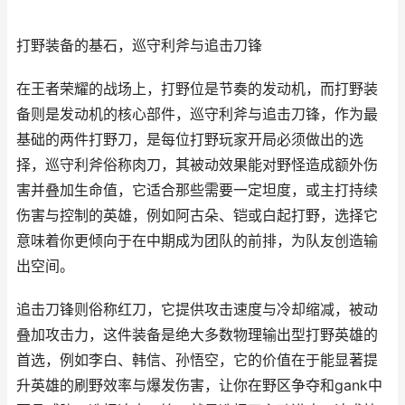
打野装备的基石，巡守利斧与追击刀锋
在王者荣耀的战场上，打野位是节奏的发动机，而打野装
备则是发动机的核心部件，巡守利斧与追击刀锋，作为最
基础的两件打野刀，是每位打野玩家开局必须做出的选
择，巡守利斧俗称肉刀，其被动效果能对野怪造成额外伤
害并叠加生命值，它适合那些需要一定坦度，或主打持续
伤害与控制的英雄，例如阿古朵、铠或白起打野，选择它
意味着你更倾向于在中期成为团队的前排，为队友创造输
出空间。
追击刀锋则俗称红刀，它提供攻击速度与冷却缩减，被动
叠加攻击力，这件装备是绝大多数物理输出型打野英雄的
首选，例如李白、韩信、孙悟空，它的价值在于能显著提
升英雄的刷野效率与爆发伤害，让你在野区争夺和gank中