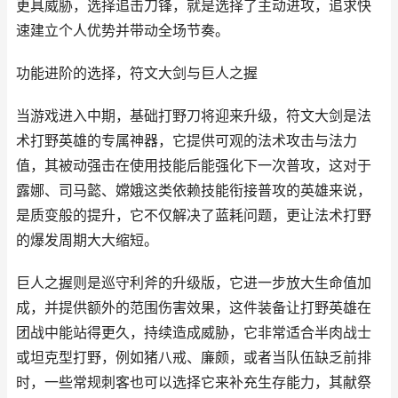
更具威胁，选择追击刀锋，就是选择了主动进攻，追求快
速建立个人优势并带动全场节奏。
功能进阶的选择，符文大剑与巨人之握
当游戏进入中期，基础打野刀将迎来升级，符文大剑是法
术打野英雄的专属神器，它提供可观的法术攻击与法力
值，其被动强击在使用技能后能强化下一次普攻，这对于
露娜、司马懿、嫦娥这类依赖技能衔接普攻的英雄来说，
是质变般的提升，它不仅解决了蓝耗问题，更让法术打野
的爆发周期大大缩短。
巨人之握则是巡守利斧的升级版，它进一步放大生命值加
成，并提供额外的范围伤害效果，这件装备让打野英雄在
团战中能站得更久，持续造成威胁，它非常适合半肉战士
或坦克型打野，例如猪八戒、廉颇，或者当队伍缺乏前排
时，一些常规刺客也可以选择它来补充生存能力，其献祭