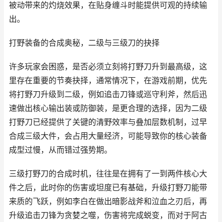
被动带来的灼烧效果，在贴身缠斗时能提供可观的持续输
出。
打野装备的合成奥秘，二级与三级刀的抉择
许多玩家会困惑，是否必须立刻将打野刀升到最高级，这
里存在重要的节奏抉择，通常情况下，在游戏前期，优先
将打野刀升级到二级，例如追击刀锋或巡守利斧，然后迅
速做出核心输出装或防御装，是更合理的选择，因为二级
打野刀已经提供了关键的清野效率与叠加层数机制，过早
合成三级大件，会占用大量经济，可能导致你的核心装备
成型过慢，从而错过强势期。
三级打野刀的合成时机，往往是在拥有了一到两件核心大
件之后，此时你的伤害或坦度已有基础，升级打野刀能带
来质的飞跃，例如李白在做出暗影战斧和泣血之刃后，再
升级追击刀锋为贪婪之噬，伤害将完成蜕变，而对于阿古