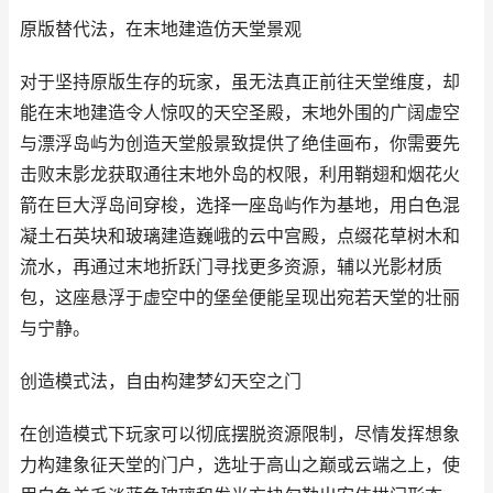
原版替代法，在末地建造仿天堂景观
对于坚持原版生存的玩家，虽无法真正前往天堂维度，却
能在末地建造令人惊叹的天空圣殿，末地外围的广阔虚空
与漂浮岛屿为创造天堂般景致提供了绝佳画布，你需要先
击败末影龙获取通往末地外岛的权限，利用鞘翅和烟花火
箭在巨大浮岛间穿梭，选择一座岛屿作为基地，用白色混
凝土石英块和玻璃建造巍峨的云中宫殿，点缀花草树木和
流水，再通过末地折跃门寻找更多资源，辅以光影材质
包，这座悬浮于虚空中的堡垒便能呈现出宛若天堂的壮丽
与宁静。
创造模式法，自由构建梦幻天空之门
在创造模式下玩家可以彻底摆脱资源限制，尽情发挥想象
力构建象征天堂的门户，选址于高山之巅或云端之上，使