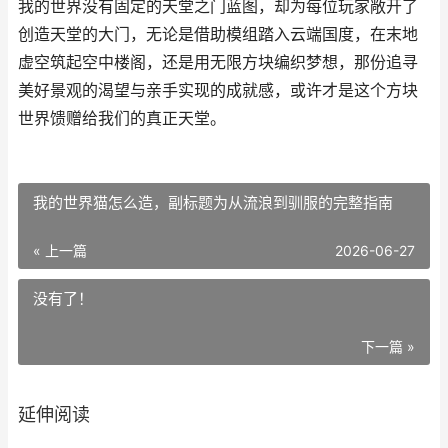
我的世界没有固定的天堂之门蓝图，却为每位玩家敞开了
创造天堂的大门，无论是借助模组踏入云端国度，在末地
虚空筑起空中楼阁，还是用无限方块编织梦想，那份追寻
美好景观的渴望与亲手实现的成就感，或许才是这个方块
世界馈赠给我们的真正天堂。
我的世界猫怎么造，副标题为从流浪到驯服的完整指南
« 上一篇
2026-06-27
没有了！
下一篇 »
延伸阅读