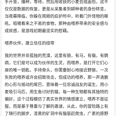
手开垦，播种，等待，然后用收获的小麦合成面包，这不
仅仅是数据的恢复，更是从采集者到耕种者的身份转变，
当夜幕降临，你躲在简陋的庇护所中，听着门外怪物的嘶
吼，咀嚼着来之不易的食物，那种由喂养带来的安全感与
成就感，是游戏初期最坚实的慰藉。
喂养伙伴，建立信任的纽带
我的世界并非孤独的荒漠，这里有狼，有马，有猫，有鹦
鹉，它们是可以成为伙伴的生灵，而喂养，是打开它们心
扉的唯一钥匙，手持骨头，你需要耐心地接近野狼，一次
失败的喂养或许会招致攻击，但成功的喂养，那一声清脆
的心形与摇动的尾巴，意味着一位忠诚战友的诞生，用小
麦吸引马匹，用生鱼讨好豹猫，每一种生物都有其独特的
偏好，这个过程模仿了真实世界的情感建立，喂养不是征
服，而是基于尊重与了解的邀请，从此，你的冒险路上有
了随行的脚步，漆黑的矿洞中有猫驱赶爬虫，广袤的原野