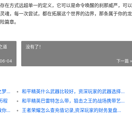
存在方式远超单一的定义，它可以是命令唤醒的刹那威严，可以
灵魂，每一次尝试，都在拓展这个世界的边界，那条属于你的龙
险篇章。
之道
没有了！
06-04
下一篇 
**我的世界里怎么做龙，从召唤仪式到巨龙之梦**
和平精英什么武器比较好，资深玩家的武器选择之道
历程
和平精英巴雷特怎么带，狙击之王的战场携带艺术，副标题，重量与准度的平衡之道
和平精英跳伞跟随是怎么分配的——老玩家教你玩转天空
王者荣耀怎么查充值记录,资深玩家的财务复盘指南