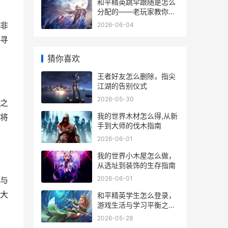
和平精英跳伞跟随是怎么
分配的——老玩家教你玩
转天空
非
2026-06-04
寻
猜你喜欢
王者好友怎么删除，指尖
江湖的告别仪式
2026-05-30
之
我的世界木材怎么得,从新
将
手到大师的伐木指南
2026-06-01
我的世界小木屋怎么做，
从选址到装饰的生存指南
2026-06-01
与
大
和平精英学生怎么登录，
游戏生活与学习平衡之道
副标题
2026-05-28