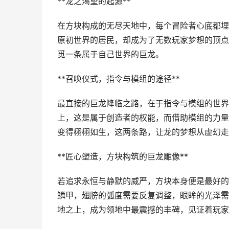
**龙之渴望的起源**
在方块构成的无尽天地中，每个冒险者心底都埋
原初世界的居民，却成为了无数玩家梦想的顶点
觅一条属于自己世界的巨龙。
**召唤仪式，指令与模组的途径**
最直接的巨龙降临之路，在于指令与模组的世界
上，这是属于创造者的权能，而借助模组的力量
变得栩栩如生，这两条路，让龙的梦想从虚幻走
**匠心塑造，方块构筑的巨龙雕像**
若追求永恒与静默的威严，方块本身便是最好的
鳞甲，翅膀的弧度需要反复调整，眼眸的光泽需
地之上，成为领地中最震撼的丰碑，见证着玩家