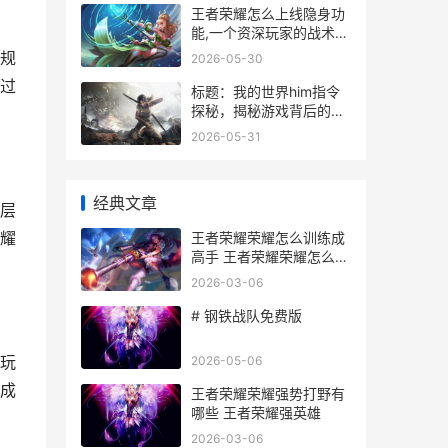
王者荣耀怎么上线隐身功
能,一个资深玩家的战术构
想,副标题,关于隐蔽作战
规
2026-05-30
系统的可行性探讨
过
标题：我的世界him指令
探秘，揭秘游戏背后的都
市传说
2026-05-31
经典文章
层
耀
王者荣耀荣耀怎么训练成
高手 王者荣耀荣耀怎么专
区
2026-03-06
# 钢铁战队免费版
玩
2026-05-06
成
王者荣耀荣耀强势打野有
哪些 王者荣耀强英雄
2026-03-06