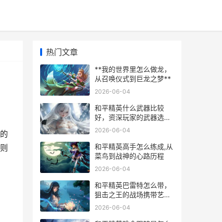
热门文章
**我的世界里怎么做龙，
从召唤仪式到巨龙之梦**
2026-06-04
和平精英什么武器比较
好，资深玩家的武器选择
之道
2026-06-04
际的
和平精英高手怎么练成,从
则
菜鸟到战神的心路历程
2026-06-04
和平精英巴雷特怎么带，
狙击之王的战场携带艺
术，副标题，重量与准度
2026-06-04
的平衡之道