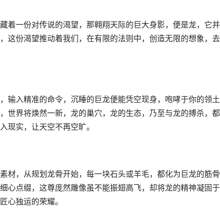
藏着一份对传说的渴望，那翱翔天际的巨大身影，便是龙，它并
，这份渴望推动着我们，在有限的法则中，创造无限的想象，去
，输入精准的命令，沉睡的巨龙便能凭空现身，咆哮于你的领土
，世界将焕然一新，龙的巢穴，龙的生态，乃至与龙的搏杀，都
入现实，让天空不再空旷。
素材，从规划龙骨开始，每一块石头或羊毛，都化为巨龙的筋骨
细心点缀，这尊庞然雕像虽不能振翅高飞，却将龙的精神凝固于
匠心独运的荣耀。