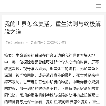
我的世界怎么复活，重生法则与终极解
脱之道
作者：
admin
•
更新时间：2026-06-03
摘要：生命逝去的瞬间在广袤无边的我的世界方块天地
中，每一位探险者都曾经历过那个令人心悸的时刻，屏幕
骤然黯淡，视野陷入虚无，那是死亡的降临，无论是坠入
深渊，被怪物围剿，或是遭遇意外的爆炸，死亡总是来得
猝不及防，它带走你背包中珍贵的物品，中断你精心规划
的旅程，那一刻的挫败感与不甘，正是每位玩家深刻的共
同记忆。常规的重生机制特殊与极限的复活挑战超越死亡
的精神复苏更深一层看，复活在,我的世界怎么复活，重生