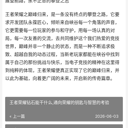
展望前路，永不止息的攀登之志
王者荣耀之巅峰归来，是一条没有终点的攀登之路，它要
求开发团队永葆匠心，倾听来自峡谷每一个角落的声音，
它更需要每一位玩家的参与和守护，用每一场认真的对
局，每一次友善的交流，去共同维护这个我们热爱的竞技
世界，巅峰并非一个静止的状态，而是一种不断追求极
致、超越自我的动态过程，当新老玩家都能在峡谷中找到
属于自己的那份挑战与快乐，当电子竞技的精神在这里得
到纯粹的体现，王者荣耀便真正实现了它的巅峰归来，并
以此为基础，向着更广阔的未来，开启新的传奇篇章。
王者荣耀钻石能干什么,通向荣耀的钥匙与智慧的考验
« 上一篇
2026-06-03