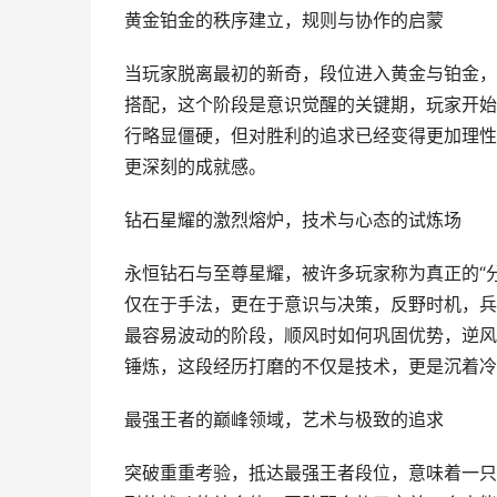
黄金铂金的秩序建立，规则与协作的启蒙
当玩家脱离最初的新奇，段位进入黄金与铂金，
搭配，这个阶段是意识觉醒的关键期，玩家开始从
行略显僵硬，但对胜利的追求已经变得更加理性
更深刻的成就感。
钻石星耀的激烈熔炉，技术与心态的试炼场
永恒钻石与至尊星耀，被许多玩家称为真正的“
仅在于手法，更在于意识与决策，反野时机，兵
最容易波动的阶段，顺风时如何巩固优势，逆风
锤炼，这段经历打磨的不仅是技术，更是沉着冷
最强王者的巅峰领域，艺术与极致的追求
突破重重考验，抵达最强王者段位，意味着一只