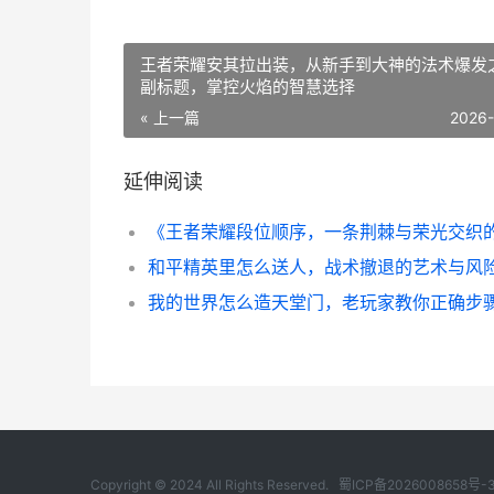
王者荣耀安其拉出装，从新手到大神的法术爆发
副标题，掌控火焰的智慧选择
« 上一篇
2026
延伸阅读
和平精英里怎么送人，战术撤退的艺术与风
我的世界怎么造天堂门，老玩家教你正确步
Copyright © 2024 All Rights Reserved.
蜀ICP备2026008658号-