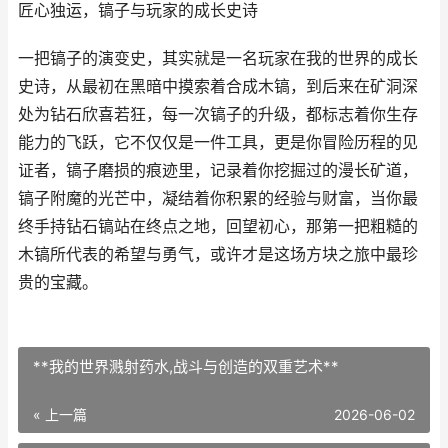
匠心独运，镐子与玩家的成长史诗
一把镐子的演变史，其实就是一名玩家在我的世界的成长
史诗，从最初在黑暗中摸索着合成木镐，到后来在矿洞深
处为钻石欣喜若狂，每一次镐子的升级，都标志着你生存
能力的飞跃，它不仅仅是一件工具，更是你冒险历程的见
证者，镐子磨损的痕迹里，记录着你挖掘过的漫长矿道，
镐子附魔的光芒中，凝结着你积累的经验与财富，当你最
终手持钻石镐站在终点之地，回望初心，那第一把粗糙的
木镐所代表的希望与勇气，或许才是这场方块之旅中最珍
贵的宝藏。
**我的世界溅射药水,战斗与创造的双重艺术**
« 上一篇
2026-06-02