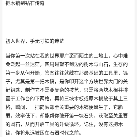
把木镐到钻石传奇
初入世界，手无寸铁的迷茫
当你第一次站在我的世界那广袤而陌生的土地上，心中难
免泛起一丝迷茫，四周是望不到边的树木与山石，生存的
第一步从何开始，答案往往就藏在那最基础的工具里，镐
子，尤其是第一把木镐，是你叩开这个方块世界大门的关
键钥匙，制作它不需要复杂的技艺，只需将两块木棍并排
置于工作台的下两格，再将三块木板或原木横放于其上三
格，瞬间，一把简陋却至关重要的木镐便诞生了，它脆
弱，效率低下，却能帮你破开第一块石头，获取至关重要
的圆石，从而开启工具的升级循环，记住，没有这把木
镐，你将永远被困在石器时代之前。