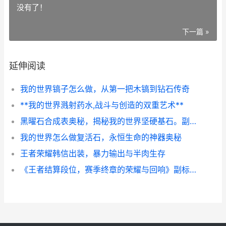
没有了！
下一篇 »
延伸阅读
我的世界镐子怎么做，从第一把木镐到钻石传奇
**我的世界溅射药水,战斗与创造的双重艺术**
黑曜石合成表奥秘，揭秘我的世界坚硬基石。副标题：从熔岩到传送门，坚硬材料的获取与运用之道。
我的世界怎么做复活石，永恒生命的神器奥秘
王者荣耀韩信出装，暴力输出与半肉生存
《王者结算段位，赛季终章的荣耀与回响》副标题：一段征程的句点与新章序曲