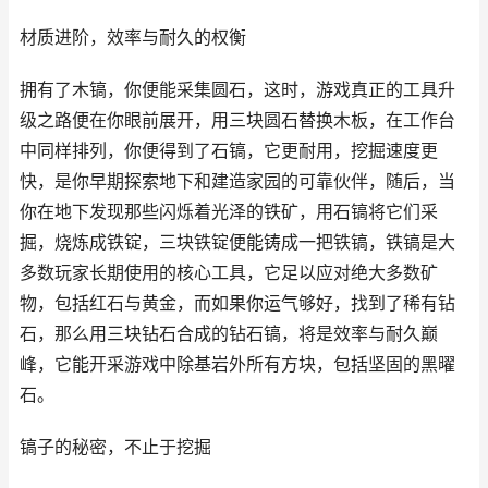
材质进阶，效率与耐久的权衡
拥有了木镐，你便能采集圆石，这时，游戏真正的工具升
级之路便在你眼前展开，用三块圆石替换木板，在工作台
中同样排列，你便得到了石镐，它更耐用，挖掘速度更
快，是你早期探索地下和建造家园的可靠伙伴，随后，当
你在地下发现那些闪烁着光泽的铁矿，用石镐将它们采
掘，烧炼成铁锭，三块铁锭便能铸成一把铁镐，铁镐是大
多数玩家长期使用的核心工具，它足以应对绝大多数矿
物，包括红石与黄金，而如果你运气够好，找到了稀有钻
石，那么用三块钻石合成的钻石镐，将是效率与耐久巅
峰，它能开采游戏中除基岩外所有方块，包括坚固的黑曜
石。
镐子的秘密，不止于挖掘