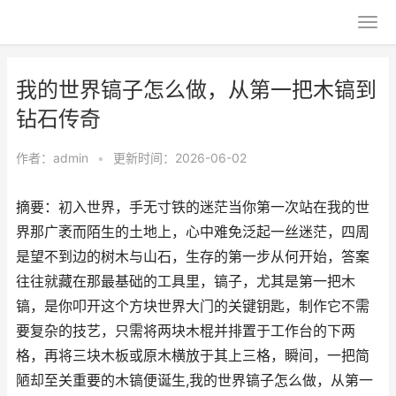
我的世界镐子怎么做，从第一把木镐到
钻石传奇
作者：
admin
•
更新时间：2026-06-02
摘要：初入世界，手无寸铁的迷茫当你第一次站在我的世
界那广袤而陌生的土地上，心中难免泛起一丝迷茫，四周
是望不到边的树木与山石，生存的第一步从何开始，答案
往往就藏在那最基础的工具里，镐子，尤其是第一把木
镐，是你叩开这个方块世界大门的关键钥匙，制作它不需
要复杂的技艺，只需将两块木棍并排置于工作台的下两
格，再将三块木板或原木横放于其上三格，瞬间，一把简
陋却至关重要的木镐便诞生,我的世界镐子怎么做，从第一