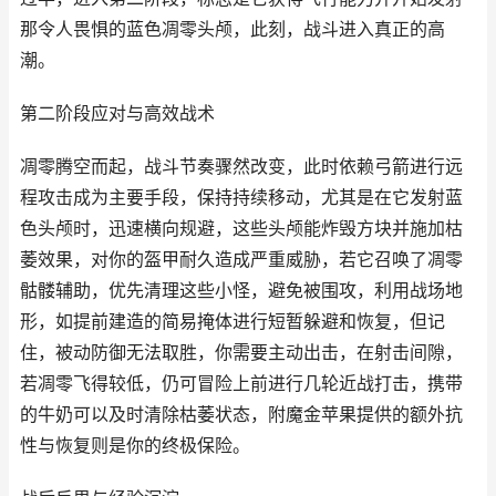
那令人畏惧的蓝色凋零头颅，此刻，战斗进入真正的高
潮。
第二阶段应对与高效战术
凋零腾空而起，战斗节奏骤然改变，此时依赖弓箭进行远
程攻击成为主要手段，保持持续移动，尤其是在它发射蓝
色头颅时，迅速横向规避，这些头颅能炸毁方块并施加枯
萎效果，对你的盔甲耐久造成严重威胁，若它召唤了凋零
骷髅辅助，优先清理这些小怪，避免被围攻，利用战场地
形，如提前建造的简易掩体进行短暂躲避和恢复，但记
住，被动防御无法取胜，你需要主动出击，在射击间隙，
若凋零飞得较低，仍可冒险上前进行几轮近战打击，携带
的牛奶可以及时清除枯萎状态，附魔金苹果提供的额外抗
性与恢复则是你的终极保险。