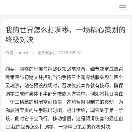
我的世界怎么打凋零，一场精心策划的
终极对决
作者：
admin
•
更新时间：2026-05-31
摘要：凋零的恐怖与挑战认知战前准备，细节决定成败召
唤策略与初期交锋控制当你手持三个凋零骷髅头颅与四个
灵魂沙，站在预设战场时，召唤仪式本身就有技巧，确保
凋零生成时身体下半部分被嵌入方块中，例如将其召唤在
一个三格高的封闭空间顶部，这能暂时限制它的移动，为
你赢得宝贵的先手输出时间，战斗伊始，凋零处于第一阶
段，此时它不会飞行，移动缓慢，这是倾泻伤害的最佳窗
口,我的世界怎么打凋零，一场精心策划的终极对决