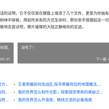
话的证明，它不仅仅是在硬盘上增添了几个文件，更是为你独有
树林中穿梭，用前所未有的方式生存时，那份亲手搭建起这一切
敢地去尝试吧，那片璀璨的大陆正静候你的足迹。
标题,
没有了！
-05-31
下一篇 
我的世界钻石大陆怎么下载，老玩家带你探索方块奇境
王者荣耀如何改战区,探寻荣耀背后的地理魔法,副标题,虚拟征战与真实坐标的交错之舞
我的世界怎么下载模组手机版下载，模组之旅的启程指南
我的世界怎么制作光影，探索视觉革新的奥秘之旅
王者荣耀杨戬最强出装，战神归来所向披靡的终极攻略
我的世界怎么开语音，畅快交流的必备指南