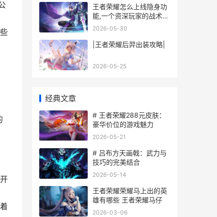
公
王者荣耀怎么上线隐身功
能,一个资深玩家的战术构
想,副标题,关于隐蔽作战
2026-05-30
那些
系统的可行性探讨
|王者荣耀后羿出装攻略|
2026-05-25
经典文章
# 王者荣耀288元皮肤：
的
豪华价位的游戏魅力
2026-05-21
# 吕布方天画戟：武力与
技巧的完美结合
2026-05-14
开
王者荣耀荣耀马上出的英
雄有哪些 王者荣耀马仔
着
2026-03-06