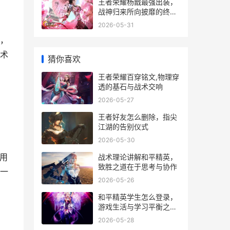
王者荣耀杨戬最强出装，
战神归来所向披靡的终极
攻略
2026-05-31
，
术
猜你喜欢
王者荣耀百穿铭文,物理穿
透的基石与战术交响
2026-05-27
王者好友怎么删除，指尖
江湖的告别仪式
2026-05-30
通用
战术理论讲解和平精英，
致胜之道在于思考与协作
一
2026-05-26
和平精英学生怎么登录，
游戏生活与学习平衡之道
副标题
2026-05-28