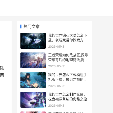
热门文章
我的世界钻石大陆怎么下
载，老玩家带你探索方块
奇境
2026-05-31
王者荣耀如何改战区,探寻
荣耀背后的地理魔法,副标
题,虚拟征战与真实坐标的
2026-05-31
陆
交错之舞
我的世界怎么下载模组手
困
机版下载，模组之旅的启
程指南
2026-05-31
我的世界怎么制作光影，
探索视觉革新的奥秘之旅
2026-05-31