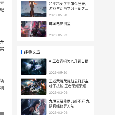
来
和平精英学生怎么登录，
游戏生活与学习平衡之道
轻
副标题
2026-05-28
韩国电影明星
2026-05-23
开
实
经典文章
# 王者青铜怎么升到白银
2026-05-20
场
王者荣耀荣耀赵云打野主
啥子技能 王者荣耀荣耀赵
利
云称号怎么获得
2026-03-06
九阴真经修罗刀好不好 九
阴真经修罗刀法
2026-03-06