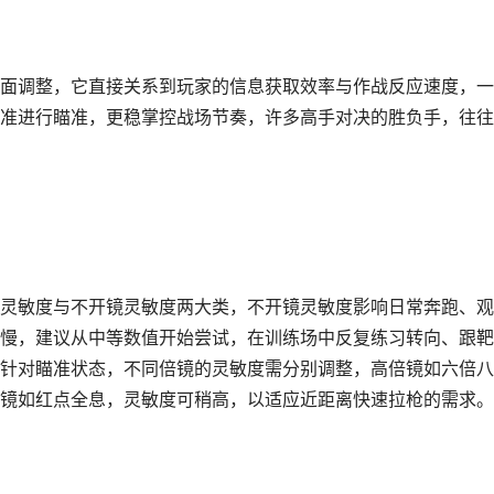
面调整，它直接关系到玩家的信息获取效率与作战反应速度，一
准进行瞄准，更稳掌控战场节奏，许多高手对决的胜负手，往往
灵敏度与不开镜灵敏度两大类，不开镜灵敏度影响日常奔跑、观
慢，建议从中等数值开始尝试，在训练场中反复练习转向、跟靶
针对瞄准状态，不同倍镜的灵敏度需分别调整，高倍镜如六倍八
镜如红点全息，灵敏度可稍高，以适应近距离快速拉枪的需求。