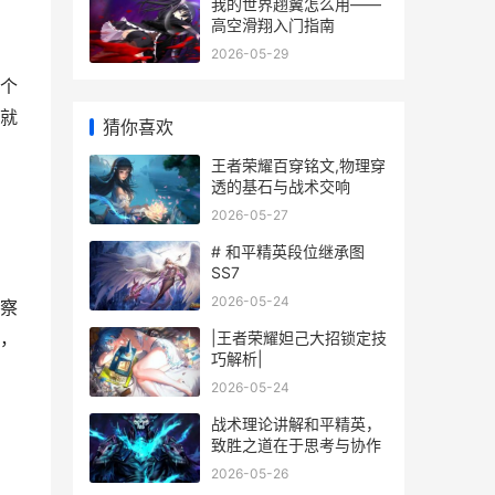
我的世界趐翼怎么用——
高空滑翔入门指南
2026-05-29
个
就
猜你喜欢
王者荣耀百穿铭文,物理穿
透的基石与战术交响
2026-05-27
# 和平精英段位继承图
SS7
2026-05-24
察
，
|王者荣耀妲己大招锁定技
巧解析|
2026-05-24
战术理论讲解和平精英，
致胜之道在于思考与协作
2026-05-26