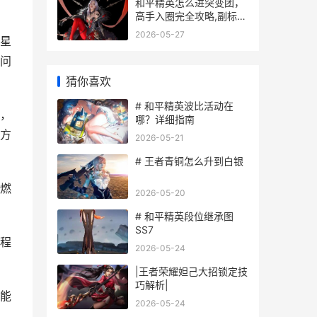
和平精英怎么进突变团，
高手入圈完全攻略,副标
题,掌握方法轻松体验生化
2026-05-27
星
对决
问
猜你喜欢
# 和平精英波比活动在
，
哪？详细指南
方
2026-05-21
# 王者青铜怎么升到白银
燃
2026-05-20
# 和平精英段位继承图
SS7
程
2026-05-24
|王者荣耀妲己大招锁定技
巧解析|
能
2026-05-24