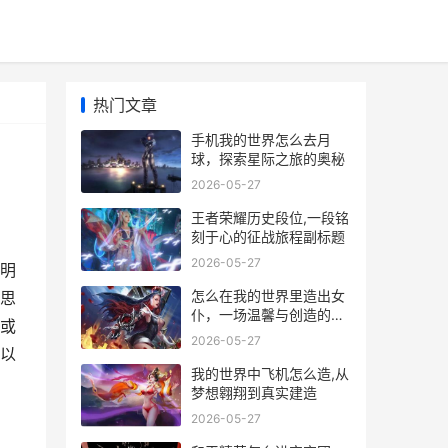
热门文章
手机我的世界怎么去月
球，探索星际之旅的奥秘
2026-05-27
王者荣耀历史段位,一段铭
刻于心的征战旅程副标题
2026-05-27
明
怎么在我的世界里造出女
思
仆，一场温馨与创造的奇
或
妙冒险
2026-05-27
以
我的世界中飞机怎么造,从
梦想翱翔到真实建造
2026-05-27