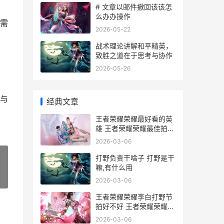
# 文章以邮件撤回该该怎
么办办操作
需
2026-05-22
战术理论讲解和平精英，
致胜之道在于思考与协作
2026-05-26
与
经典文章
王者荣耀荣耀最好看的英
雄 王者荣耀荣耀最佳拍档
称号怎么获得
2026-03-06
打野负责干啥子 打野是干
嘛,有什么用
»
2026-03-06
王者荣耀荣耀李白打野节
拍好不好 王者荣耀荣耀李
信称号怎么获得
2026-03-06