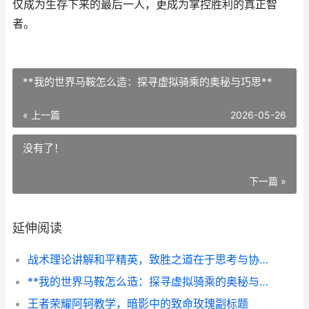
仅成为生存下来的最后一人，更成为掌控胜利的真正智
者。
**我的世界马鞍怎么造：探寻虚拟骑乘的奥秘与巧思**
« 上一篇
2026-05-26
没有了！
下一篇 »
延伸阅读
战术理论讲解和平精英，致胜之道在于思考与协作
**我的世界马鞍怎么造：探寻虚拟骑乘的奥秘与巧思**
王者荣耀阿轲教学，暗影中的致命玫瑰副标题