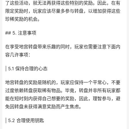
了这些活动，就无法再获得这些特别的奖励。因此，在有
限定奖励时，玩家应该尽量多参与转盘，以增加获得这些
珍稀奖励的机会。
## 5. 注意事项
在享受地宫转盘带来乐趣的同时，玩家也需要注意下面内
容几许事项：
| 5.1 保持合理的心态
地宫转盘的奖励是随机的，玩家应保持一个平常心，不要
过度依赖转盘获取稀有物品。毕竟，转盘并非所有玩家都
能在短时刻内获得自己想要的奖励，因此，理智参与，避
免因转盘未获得满意奖励而产生焦虑。
| 5.2 合理使用钥匙