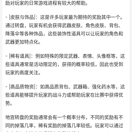
励对玩家的日常游戏进程有较大的帮助。
- |皮肤与饰品|：这是许多玩家最为期待的奖励其中一个。
通过转盘，玩家有机会获得武器皮肤、角色皮肤、背包、
降落伞等各种饰品，这些装饰性道具可以让玩家的角色和
武器更加特点化。
- |稀有道具|：例如特殊的限定武器、表情、头像框等，这
些道具通常是活动限定的，获得的概率较低，因此也受到
玩家的高度关注。
- |高品质物资|：如高品质背包、武器箱、强化药水等，这
些道具能够提升玩家的战斗力或帮助玩家在比赛中获得优
势。
地宫转盘的奖励通常会有一个概率分布，不同的奖励有不
同的掉落几率，稀有奖励的掉落几率较低。玩家可以通过