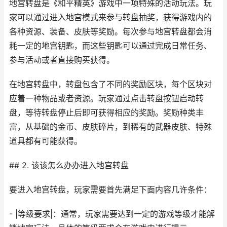
地宫转盘是《和平精英》游戏中一项特殊的活动玩法。玩
家可以通过进入地宫模式来参与转盘抽奖，获得游戏内的
各种资源、装备、皮肤等奖励。每次参与地宫转盘都会消
耗一定的地宫钥匙，而这些钥匙可以通过完成日常任务、
参与活动或者直接购买获得。
在地宫转盘中，转盘包含了不同的奖励区块，每个区块对
应着一种物品或者资源。玩家通过点击转盘按钮启动转
盘，等待转盘停止后即可获得相应的奖励。奖励种类丰
富，从基础的金币、皮肤碎片，到稀有的武器皮肤、特殊
道具都有可能获得。
## 2. 该该怎么办办进入地宫转盘
要进入地宫转盘，玩家需要首先满足下面内容几许条件：
- |等级要求|：通常，玩家需要达到一定的游戏等级才能解