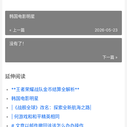
韩国电影明星
« 上一篇
2026-05-23
没有了！
下一篇 »
延伸阅读
**王者荣耀战队金币结算全解析**
韩国电影明星
|《战舰全球》改名：探索全新航海之路|
| 何游戏和和平精英相同
# 文章以邮件撤回该该怎么办办操作