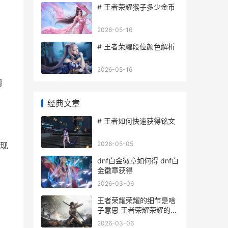
，
# 王者荣耀猴子多少金币
）
2026-05-16
# 王者荣耀段位颜色解析
2026-05-16
网
经典文章
# 王者如何快速获得铭文
2026-05-05
数现
dnf白金徽章如何得 dnf白
金徽章获得
2026-03-06
王者荣耀荣耀的细节是啥
子意思 王者荣耀荣耀的称
号是永久的吗
2026-03-06