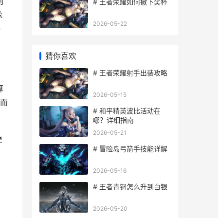
创
# 王者荣耀如何撤下奖杯
像
2026-05-22
手
猜你喜欢
# 王者荣耀射手出装攻略
算
2026-05-15
而
# 和平精英波比活动在
哪？详细指南
2026-05-21
更
# 冒险岛弓箭手技能详解
2026-05-16
# 王者青铜怎么升到白银
2026-05-20