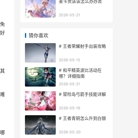
麦卡贡该该怎么办办去
2026-05-21
免
好
猜你喜欢
# 王者荣耀射手出装攻略
2026-05-15
# 和平精英波比活动在
其
哪？详细指南
2026-05-21
难
# 冒险岛弓箭手技能详解
2026-05-16
# 王者青铜怎么升到白银
哪
2026-05-20