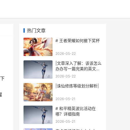
热门文章
# 王者荣耀如何撤下奖杯
2026-05-22
|文章深入了解：该该怎么
办办写一篇完美的英文文
章——从构思到润色|
2026-05-22
撤下
|诛仙修炼等级划分解析|
耀
2026-05-21
# 和平精英波比活动在
哪？详细指南
2026-05-21