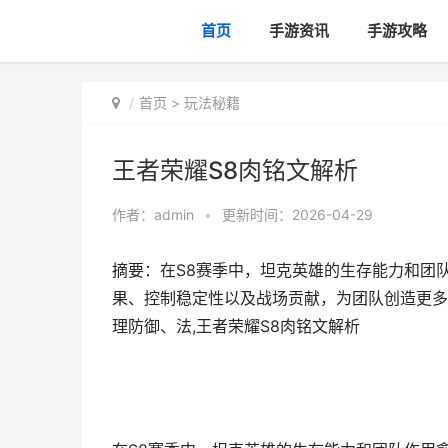
首页
手游资讯
手游攻略
首页
>
玩法秘籍
王者荣耀S8肉铭文解析
作者：
admin
•
更新时间：2026-04-29
摘要：在S8赛季中，坦克英雄的生存能力和团
果、控制稳定性以及战场贡献，为团队创造更多
理防御、法,王者荣耀S8肉铭文解析