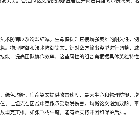
愈发关键。合适的铭文搭配能够显著提升肉盾英雄的承伤效果、
法术防御以及冷却缩减。生命值提升直接增强英雄的耐久性，例
耗。物理防御和法术防御铭文则针对敌方输出类型进行调整，减
技能，提高团队协作效率。这些属性的组合需根据具体英雄特性
、绿色均衡。宿命铭文提供攻击速度、最大生命和物理防御，增
值，让坦克在团战中更能承受爆发伤害。均衡铭文增加双防，平
数坦克英雄，如张飞或牛魔，能有效支持开团和保护后排。