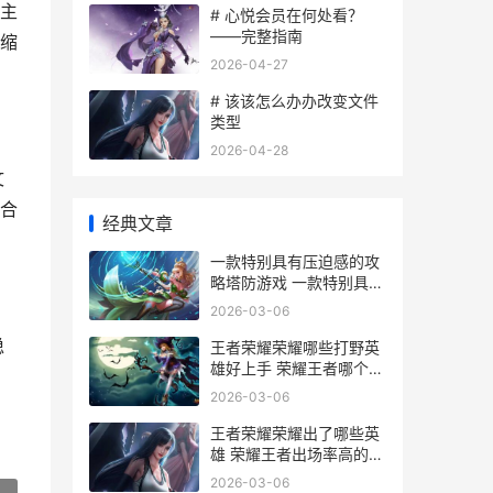
主
# 心悦会员在何处看？
——完整指南
缩
2026-04-27
# 该该怎么办办改变文件
类型
2026-04-28
文
合
经典文章
一款特别具有压迫感的攻
略塔防游戏 一款特别具有
压迫感的车
2026-03-06
稳
王者荣耀荣耀哪些打野英
雄好上手 荣耀王者哪个厉
害
2026-03-06
王者荣耀荣耀出了哪些英
雄 荣耀王者出场率高的英
雄
2026-03-06