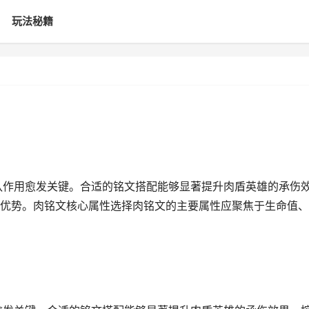
玩法秘籍
队作用愈发关键。合适的铭文搭配能够显著提升肉盾英雄的承伤
优势。肉铭文核心属性选择肉铭文的主要属性应聚焦于生命值、