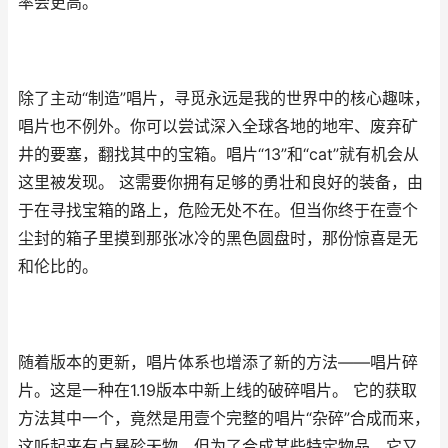
率会更高。
除了主动“制造”唱片，寻觅永远是我的世界中的核心趣味，
唱片也不例外。你可以尝试深入全球各地的地牢、废弃矿
井的要塞，翻找其中的宝箱。唱片“13”和“cat”就有机会从
这里被发现。 这需要你拥有足够的勇壮和良好的装备，由
于在寻找宝箱的路上，危险无处不在。但当你终于在壹个
尘封的箱子里摸到那张冰冷的黑色圆盘时，那份惊喜是无
和伦比的。
随着版本的更新，唱片体系也增添了新的方法——唱片碎
片。这是一种在1.19版本中新上线的破碎唱片。 它的获取
方法其中一个，竟然是用壹个完整的唱片“杂碎”合成而来，
这听起来有点暴殄天物，但为了合成某些特定物品，它又