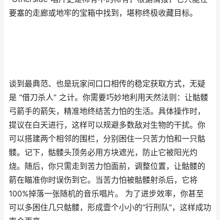
要塞的走廊或地牢的宝箱中找到，堪称终极收藏目标。
谈到最典范、也是玩家间口口相传的稳定获取方式，无疑
是 “借刀杀人” 之计。你需要巧妙地利用天然法则：让骷髅
弓箭手的箭矢，精准地终结苦力怕的生活。具体操作时，
提议在白天进行，这样可以规避多数敌对生物的干扰。你
可以搭建两个相邻的围栏，分别困住一只苦力怕和一只骷
髅。记下，骷髅头顶务必用方块遮光，防止它被阳光灼
烧。随后，你只需走到苦力怕面前，调整位置，让骷髅的
箭在瞄准你时误伤到它。当苦力怕被骷髅射杀后，它将
100%掉落一张随机的音乐唱片。 为了进步效率，你甚至
可以多困住几只骷髅，形成壹个小小的“行刑队”，这样成功