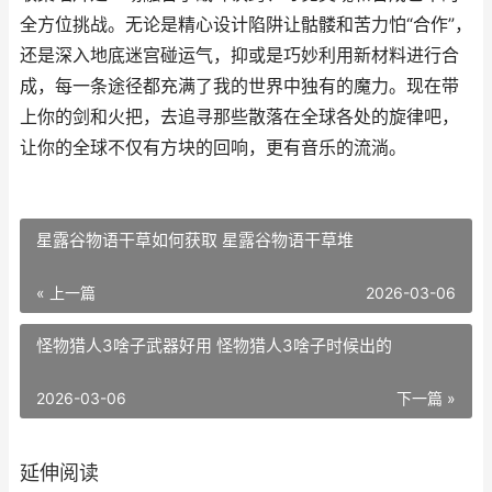
全方位挑战。无论是精心设计陷阱让骷髅和苦力怕“合作”，
还是深入地底迷宫碰运气，抑或是巧妙利用新材料进行合
成，每一条途径都充满了我的世界中独有的魔力。现在带
上你的剑和火把，去追寻那些散落在全球各处的旋律吧，
让你的全球不仅有方块的回响，更有音乐的流淌。
星露谷物语干草如何获取 星露谷物语干草堆
« 上一篇
2026-03-06
怪物猎人3啥子武器好用 怪物猎人3啥子时候出的
2026-03-06
下一篇 »
延伸阅读