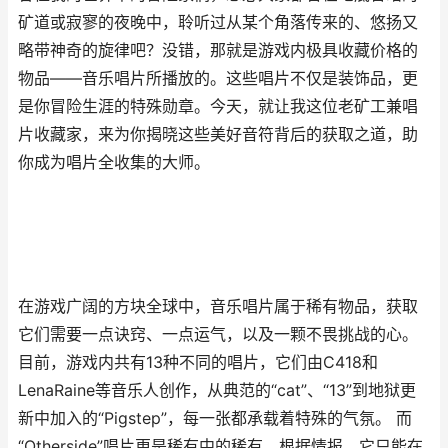
矿道或寂寥的夜晚中，聆听过从某个角落传来的、悠扬又
略带神奇的旋律吧？没错，那就是游戏内极具收藏价格的
物品——音乐唱片所播放的。这些唱片不仅是装饰品，更
是你冒险生涯的特殊勋章。今天，就让我这位老矿工兼唱
片收藏家，来为你揭晓这些美好音符背后的获取之道，助
你成为唱片全收集的大师。
在游戏广阔的方块全球中，音乐唱片属于稀有物品，获取
它们需要一点诀窍、一点运气，以及一颗不畏挑战的心。
目前，游戏内共有13种不同的唱片，它们由C418和
LenaRaine等音乐人创作，从典范的“cat”、“13”到地狱更
新中加入的“Pigstep”，每一张都承载着特殊的气氛。 而
“Otherside”唱片更是稀有中的稀有，根据情报，它只能在