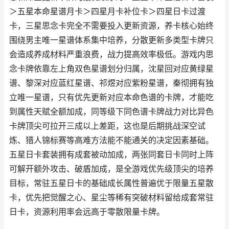
＞五星本命星谱月卡＞四星月卡补位卡＞四星日卡过渡
卡，三星思念卡完全不需要投入更新资源，养卡核心始终
围绕男主唯一星谱体系集中培养，分散更新多类型卡牌只
会造成养成材料严重浪费，战力提高效率极低。游戏内思
念卡牌依靠左上角双色星谱划分归属，沈星回对应黄绿星
谱、黎深对应蓝红星谱、祁煜对应紫粉星谱，秦彻拥有独
立唯一星谱，只有优先更新对应本命色谱的卡牌，才能吃
到属性天赋全额加成，同等级下同色谱卡牌战力对比异色
卡牌顶尖可拉开三成以上差距，这也是后期挑战深空试
炼、猎人锦标赛等高难方法能不能通关的决定因素基础。
五星日卡套装拥有成套被动加成，两张同套日卡同时上阵
可解开额外攻击、破盾加成，是全游戏优先级顶尖的培养
目标，常驻五星日卡的基础成长属性普遍优于限量五星散
卡，优先把觉醒之心、星尘等稀有突破材料留给成套常驻
日卡，资源利用率会远高于零散限量卡牌。