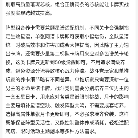
刷取高质量璀璨芯核，组合正确词条的芯核能让卡牌实战
强度实现跨越式提高。
阵型组合养卡需要兼顾星谱适配机制，不同关卡会强制指
定生效星谱，单张同谱卡牌即可获取小幅增伤，全队星谱
统一时破盾效率和伤害加成会大幅提高，因此除了主力输
出卡牌，还需要少量第二梯队卡牌用来应对多色谱关卡轮
换，这类卡牌只更新到50级觉醒即可，不用追求满级养
成，避免资源分流导致核心战力停滞。战斗党玩家和单推
玩家的养卡细节略有不同差异，单推玩家只需要深耕一位
男主的本命星谱卡牌，战斗党则需要分别培养三位男主的
一套五星日卡，用来应对各类星谱限制挑战，月卡的影响
主要是填补星谱空缺、触发阵型共鸣，不需要成套培养，
选择高属性单张月卡更新即可，不必强求凑齐套装，这样
既能保证阵型灵活性，又能控制整体养成消耗，轻松适配
爬塔、限时活动主题副本等多种方法需求。