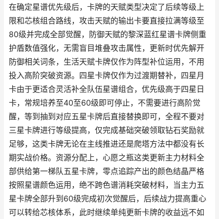
在确定星谱优先级后，卡牌的天赋类型决定了后续等级上
限和芯核组合路线，攻击天赋的输出卡要直接拉满等级至
80级并完成全部觉醒，防御天赋的黎深蓝红星谱卡牌侧重
护盾数值强化，无需盲目堆叠攻击属性，更新时优先解开
防御相关词条，生活天赋卡牌仅作为阵型补位运用，不用
投入高阶突破资源。四星卡牌仅作为过渡期替补，四星月
卡由于更适合灵活补全队伍星谱组合，优先级高于四星日
卡，常规培养至40至60级即可停止，不需要进行高阶觉
醒，等到抽到对应五星卡牌后直接替换即可，全程不要对
三星卡牌进行等级提高，仅完成基础突破领取钻石奖励就
足够，这类卡牌无论在主线推进还是爬塔方法中都没有长
期实战价格。资源分配上，心愿之瓶这类更新主力材料全
部供给第一梯队五星卡牌，零点追踪产出的颜色结晶严格
按照星谱颜色运用，绝不跨色谱消耗突破材料，当主力五
星卡牌全部升到60级完成初次觉醒后，后续战力提高重心
可以转给芯核体系，此时继续单纯更新卡牌的收益远不如