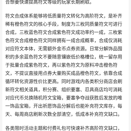
合想要快速提高符文等级的玩家长期刷取。
符文合成体系能够将低质量符文转化为高阶符文，是补齐
稀有橙色符文的核心手段，制度为三枚同质量符文可进行
合成，三枚蓝色符文合成紫色符文成功率约一成，三枚紫
色符文合成橙色符文同样拥有一成合成概率，合成仅消耗
对应符文本体，无需额外金币点券资源。日常分解饰品囤
积的多余蓝色符文不要随意镶嵌低价格槽位，统一留存用
于批量合成紫色符文，再以紫色符文为原料冲击橙色符
文，不提议直接用点券大量购买成品橙色符文，依靠合成
循环转化资源性价比更高。同时游戏内各类积分商店会刷
新符文相关道具，积分赛、组织要塞、忍具商店均可消耗
对应代币兑换随机符文宝箱，要塞争夺战获胜后发放的唯
一饰品宝箱，开出祈愿饰品分解后也能补充符文库存，每
天、每周商店刷新次数全部清空，低成本补充符文缺口。
各类限时活动主题和付费礼包可快速补齐高阶符文缺口，