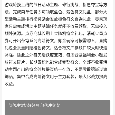
游戏轮换上线的节日活动主题、修行挑战、祈愿夺宝等方
法，完成简单任务即可领取蓝色、紫色符文礼盒，部分大
型活动主题排行榜奖励会发放橙色符文自选礼盒，零氪玩
家只需完成活动主题基础任务就能不收费领取，无需投入
额外资源。点券商城长期上架随机符文礼包，消耗少量点
券可开出苍穹系列高阶符文，氪金玩家可按需购入，直购
礼包会批量附赠橙色符文，适合符文库存缺口较大时快速
补强。除此之外每天活跃度宝箱、每周登录福利会小额发
放符文碎片，长期累积也能合成完整符文，全部不收费活
动主题产出的符文碎片提议统一存放，不要零散镶嵌过渡
饰品，集中合成高阶符文用于主力套装，最大化战力提高
收益。
部落冲突奶好好吗 部落冲突 奶