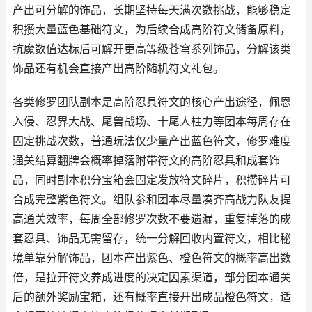
产出可分解的饰品，长期坚持每天满次数挑战，能够稳定
积攒大量蓝色基础符文，为后续合成高阶符文储备原料，
抗魔数值达标后可解开更高等级苍穹系列饰品，分解该类
饰品还有机会直接产出高阶随机符文礼包。
各类修罗团队副本是高阶忍具符文的核心产出途径，佩恩
入侵、忍界大战、尾兽战场、十尾人柱力等团本每周存在
固定挑战次数，普通玩法仅少量产出蓝色符文，修罗难度
通关结算翻牌会概率掉落附带符文的高阶忍具和成套饰
品，同时副本积分宝箱会固定发放符文碎片，积攒碎片可
合成完整紫色符文。组队参和团本尽量凑齐高战力队友提
高通关效率，每周全部修罗次数不要遗漏，重复掉落的成
套忍具、饰品无需留存，统一分解回收内置符文，相比秘
境单靠分解饰品，团本产出紫色、橙色符文的概率高出数
倍，是拉开符文养成进度的决定因素渠道，部分团本通关
后的额外奖励宝箱，还有概率直接开出成品橙色符文，适