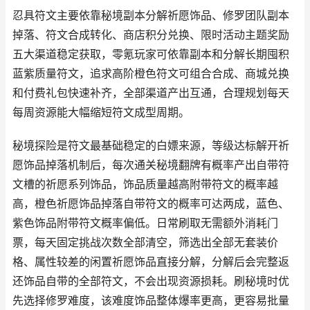
忍具符文主要依靠秘境副本分解祈愿饰品、修罗团队副本
掉落、符文合成转化、商店积分兑换、限时活动主题奖励
五大渠道稳定获取，零氪玩家可依靠副本和分解长期囤积
蓝紫质量符文，追求高阶橙色符文可组合合成、商城兑换
和付费礼包快速补齐，全部渠道产出互通，合理规划每天
每周资源能大幅缩短符文成型周期。
秘境探险是符文最基础稳定的白嫖来源，等级达标解开祈
愿饰品掉落机制后，每次通关秘境翻牌有概率产出自带符
文槽的祈愿系列饰品，饰品质量越高附带符文的概率越
高，橙色祈愿饰品掉落自带符文的概率可达两成，蓝色、
紫色饰品附带符文概率偏低。日常刷取无需额外消耗门
票，每天固定挑战次数全部清空，筛选出全部无套装价
格、属性较差的闲置祈愿饰品直接分解，分解后会完整返
还饰品自带的全部符文，不会出现资源损耗。刷秘境时优
先选择修罗难度，该难度饰品整体爆率更高，更容易批量