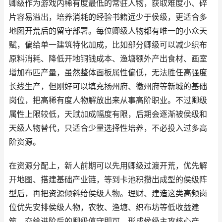
卿级作为游戏内稀有度最低的常驻人物，获取难度小、碎
片容易溢出，培养消耗的经验书籍远少于侯级，更适合多
地图开荒后的留守部署。每位卿级人物都有唯一的小众天
赋，偏给单一建筑特化加成，比如部分卿级可以减少织布
原料消耗、降低开地铜钱成本、渔塘额外产出食材、画室
增加布匹产量，虽然整体面板属性偏低，无法胜任高强度
长线生产，但刚好可以填充扬州府、徽州府等新城的基础
岗位，把高稀有度人物解放出来从事高阶职业。不过卿级
属性上限较低，天赋加成幅度有限，后期会逐渐被侯级和
天级人物替代，只适合少量选择性培养，不必投入过多高
阶资源。
在资源分配上，新人前期可以先用卿级过渡开荒，优先解
开地图、搭建基础产业链，等到卡池积攒出成型的侯级阵
型后，再把资源倾斜给侯级人物。理财、建造这类高频岗
位优先安排侯级人物，农牧、渔塘、织布坊等低收益建
筑，交给进阶后的卿级值守即可，形成侯级主攻核心产