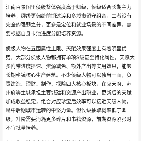
江南百景图里侯级整体强度高于卿级，侯级适合长期主力
培养，卿级更偏给前期过渡和多城市留守组合，二者没有
完全的强弱之分，更多是定位和就业场景的不同差异，需
要根据自身卡池进度分配培养资源。
侯级人物在五围属性上限、天赋效果强度上有着明显优
势，大部分侯级人物都拥有单项S级甚至特化属性，天赋大
多附带进度提速、资源减免、额外产出等实用效果，能够
长期坐镇核心生产建筑。不少侯级人物可以独当一面，负
责建造、理财、制作、探险四大核心板块，在应天府、苏
州府等主城承担主要城建和资源产出职业，更新后的天赋
加成收益稳定，组合对应珍宝后效率可以接近天级人物，
是中后期城市运转的中坚力量。但侯级抽取概率低于卿
级，升阶需要消耗更多碎片和书籍资源，前期资源紧张时
不宜批量培养。