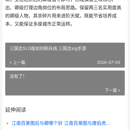
出、卿级打理边角岗位的布局思路。保留两三名实用度高
的卿级人物，其余碎片用来进阶天赋，既能节省培养成
本，又能保证多座城市正常运转。
三国志SLG版如何刷兵线 三国志slg手游
« 上一篇
2026-07-05
没有了！
下一篇 »
延伸阅读
江南百景图后与卿哪个好 江南百景图与唐伯虎对话过不去