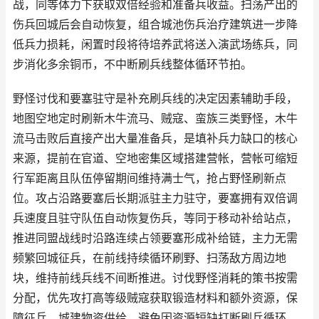
战，同等体力下获取双倍经验和准备兵收益。扫荡产出的
伤兵回城后会自动恢复，组合城池伤兵治疗建筑进一步降
低兵力损耗，闲置时段将待培养武将送入演武场练兵，同
步消化多余铜币，不中断刷兵线整体循环节拍。
野怪讨伐和要塞驻守是补充刷兵线的决定因素辅助手段，
地图空地定时刷新木牛流马、贼寇、蛮族三类野怪，木牛
流马击败后直接产出大量准备兵，是填补兵力缺口的核心
来源，提前在官道、空地密集区域搭建营帐，营帐可缩短
行军距离且队伍停留期间维持满士气，抢占野怪刷新点
位。攻占沿路要塞后长期派驻主力驻守，要塞拥有双倍调
兵速度且驻守队伍自动恢复伤兵，等同于移动补给站点，
推进同盟战线时沿路连续占领要塞形成补给链，主力无需
频繁回城征兵，在前线持续循环刷野、扫荡敌方周边地
块，维持前线兵线不间断推进。讨伐野怪消耗的策书按需
分配，优先攻打高等级贼寇获取锻造材料和额外资源，保
障征兵、城建物资供给，避免因资源短缺打断刷兵循环。