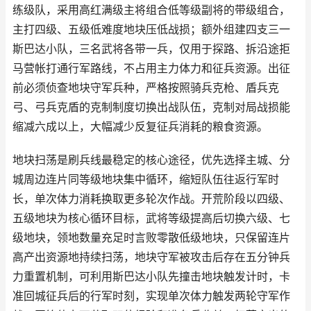
练级队，采用高红满级主将组合低等级副将的带级组合，
主打四级、五级低难度地块压低战损；额外组建四支三一
斯巴达小队，三名武将各带一兵，仅用于探路、拆沿途拒
马营帐打通行军路线，不占用主力体力和征兵资源。出征
前必须侦查地块守军兵种，严格按照骑兵克枪、盾兵克
弓、弓兵克盾的克制制度切换出战队伍，克制对局战损能
缩减六成以上，大幅减少反复征兵消耗的粮食资源。
地块扫荡是刷兵线最稳定的核心途径，优先选择主城、分
城周边连片同等级地块集中循环，缩短队伍往返行军时
长，单次体力消耗换取更多轮次作战。开荒阶段以四级、
五级地块为核心循环目标，武将等级提高后切换六级、七
级地块，领地数量充足时言败零散低级地块，只保留连片
高产出资源地持续扫荡，地块守军被攻击后存在五分钟兵
力重置机制，可利用斯巴达小队先撞击地块触发计时，卡
准回城征兵后的行军时刻，实现单次体力触发两轮守军作