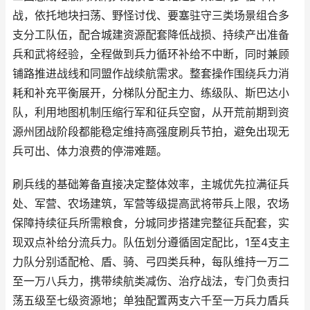
战，依托地块扫荡、野怪讨伐、要塞驻守三类场景组合多
支分工队伍，配合城建资源配套降低战损、持续产出准备
兵和武将经验，全程做到兵力循环补给不中断，同时兼顾
铺路推进战线和同盟作战续航需求。整套操作围绕兵力消
耗和补充平衡展开，分梯队分配主力、练级队、斯巴达小
队，利用地图机制压缩行军和征兵空窗，从开荒前期到资
源州团战阶段都能稳定维持高强度刷兵节拍，避免出现无
兵可出、体力浪费的停滞难题。
刷兵线的基础筹备直接决定整体效率，主城优先拉满征兵
处、军营、农场建筑，军营等级提高武将带兵上限，农场
保障持续征兵所需粮食，分城同步搭建完整征兵配套，实
现双点补给分流兵力。队伍划分遵循固定配比，1至4支主
力队分别适配枪、盾、骑、弓四类兵种，每队维持一万二
至一万八兵力，携带续航类减伤、治疗战法，专门负责扫
荡五级至七级资源地；单独配置两支六千至一万兵力盾兵