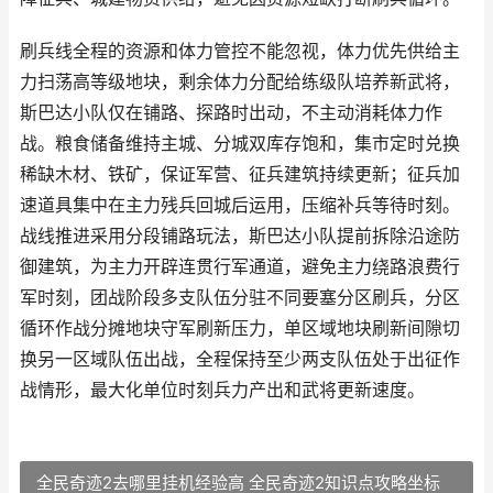
刷兵线全程的资源和体力管控不能忽视，体力优先供给主
力扫荡高等级地块，剩余体力分配给练级队培养新武将，
斯巴达小队仅在铺路、探路时出动，不主动消耗体力作
战。粮食储备维持主城、分城双库存饱和，集市定时兑换
稀缺木材、铁矿，保证军营、征兵建筑持续更新；征兵加
速道具集中在主力残兵回城后运用，压缩补兵等待时刻。
战线推进采用分段铺路玩法，斯巴达小队提前拆除沿途防
御建筑，为主力开辟连贯行军通道，避免主力绕路浪费行
军时刻，团战阶段多支队伍分驻不同要塞分区刷兵，分区
循环作战分摊地块守军刷新压力，单区域地块刷新间隙切
换另一区域队伍出战，全程保持至少两支队伍处于出征作
战情形，最大化单位时刻兵力产出和武将更新速度。
全民奇迹2去哪里挂机经验高 全民奇迹2知识点攻略坐标