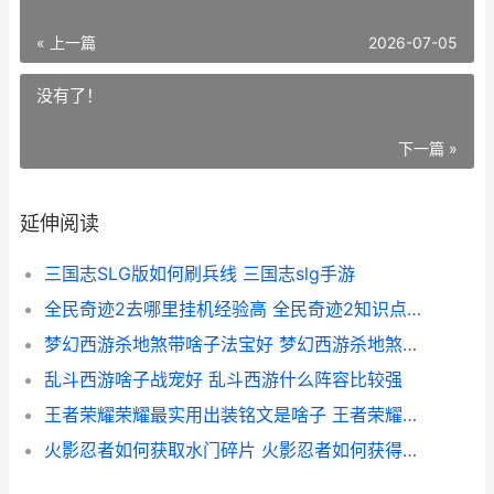
« 上一篇
2026-07-05
没有了！
下一篇 »
延伸阅读
三国志SLG版如何刷兵线 三国志slg手游
全民奇迹2去哪里挂机经验高 全民奇迹2知识点攻略坐标
梦幻西游杀地煞带啥子法宝好 梦幻西游杀地煞视频大全
乱斗西游啥子战宠好 乱斗西游什么阵容比较强
王者荣耀荣耀最实用出装铭文是啥子 王者荣耀荣耀最新比赛
火影忍者如何获取水门碎片 火影忍者如何获得百战佩恩