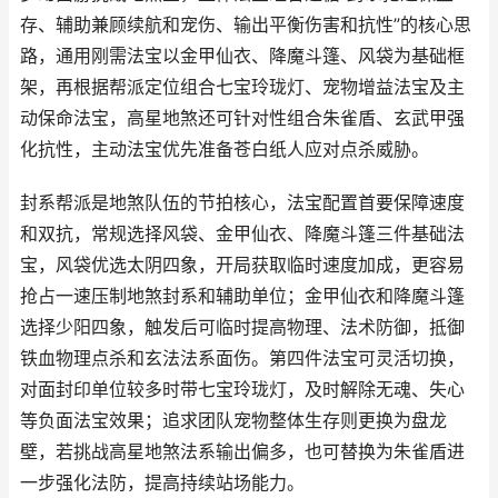
存、辅助兼顾续航和宠伤、输出平衡伤害和抗性”的核心思
路，通用刚需法宝以金甲仙衣、降魔斗篷、风袋为基础框
架，再根据帮派定位组合七宝玲珑灯、宠物增益法宝及主
动保命法宝，高星地煞还可针对性组合朱雀盾、玄武甲强
化抗性，主动法宝优先准备苍白纸人应对点杀威胁。
封系帮派是地煞队伍的节拍核心，法宝配置首要保障速度
和双抗，常规选择风袋、金甲仙衣、降魔斗篷三件基础法
宝，风袋优选太阴四象，开局获取临时速度加成，更容易
抢占一速压制地煞封系和辅助单位；金甲仙衣和降魔斗篷
选择少阳四象，触发后可临时提高物理、法术防御，抵御
铁血物理点杀和玄法法系面伤。第四件法宝可灵活切换，
对面封印单位较多时带七宝玲珑灯，及时解除无魂、失心
等负面法宝效果；追求团队宠物整体生存则更换为盘龙
壁，若挑战高星地煞法系输出偏多，也可替换为朱雀盾进
一步强化法防，提高持续站场能力。