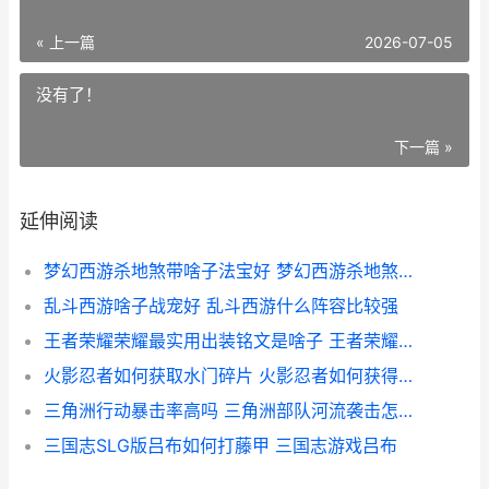
« 上一篇
2026-07-05
没有了！
下一篇 »
延伸阅读
梦幻西游杀地煞带啥子法宝好 梦幻西游杀地煞视频大全
乱斗西游啥子战宠好 乱斗西游什么阵容比较强
王者荣耀荣耀最实用出装铭文是啥子 王者荣耀荣耀最新比赛
火影忍者如何获取水门碎片 火影忍者如何获得百战佩恩
三角洲行动暴击率高吗 三角洲部队河流袭击怎么过
三国志SLG版吕布如何打藤甲 三国志游戏吕布