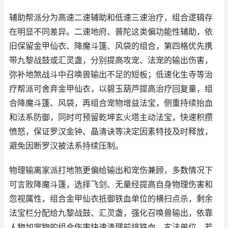
辅助帮派分为高速二速辅助和低速三速治疗，组合逻辑存
在明显不同差异。二速地府、普陀这类偏功能性辅助，依
旧保留金甲仙衣、降魔斗篷、风袋的组合，第四格优先携
带九黎战鼓或汇灵盏，分别提高攻宠、法宠的输出伤害，
弥补地煞战斗中召唤兽输出不足的短板；低速化生寺等治
疗帮派可舍弃金甲仙衣，以碧玉葫芦提高治疗回复量，组
合降魔斗篷、风袋，再组合宠物增益法宝，侧重持续抬血
和法系防御，同时可预留乾坤玄火塔主动法宝，快速积攒
愤怒，保证罗汉金钟、晶清诀等决定因素特技及时释放，
避免因断罗汉被法系持续压制。
物理输离家派打地煞更偏给输出和宠伤兼顾，多数情况下
可言败降魔斗篷，选择飞剑、无量经提高自身物理伤害和
忽视属性，组合金甲仙衣抵御铁血单位的横扫点杀，剩余
法宝栏分配给九黎战鼓、汇灵盏，强化召唤兽输出，依靠
人物加宠物的组合伤害快速清理前排铁血、玄法单位。若