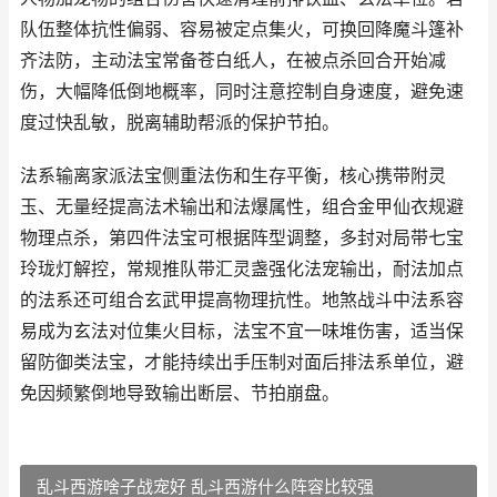
队伍整体抗性偏弱、容易被定点集火，可换回降魔斗篷补
齐法防，主动法宝常备苍白纸人，在被点杀回合开始减
伤，大幅降低倒地概率，同时注意控制自身速度，避免速
度过快乱敏，脱离辅助帮派的保护节拍。
法系输离家派法宝侧重法伤和生存平衡，核心携带附灵
玉、无量经提高法术输出和法爆属性，组合金甲仙衣规避
物理点杀，第四件法宝可根据阵型调整，多封对局带七宝
玲珑灯解控，常规推队带汇灵盏强化法宠输出，耐法加点
的法系还可组合玄武甲提高物理抗性。地煞战斗中法系容
易成为玄法对位集火目标，法宝不宜一味堆伤害，适当保
留防御类法宝，才能持续出手压制对面后排法系单位，避
免因频繁倒地导致输出断层、节拍崩盘。
乱斗西游啥子战宠好 乱斗西游什么阵容比较强