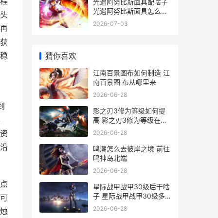
程
光遇阿努比斯面具配啥子
光遇阿努比斯面具怎么获
头
得
2026-07-03
再
获
稳
猜你喜欢
江南百景图布如何制造 江
南百景图 布从哪里来
2026-06-28
到
影之刃3修为等级如何提
落
高 影之刃3修为等级在哪
里
资
2026-06-28
沿
鸣潮怎么去彼岸之境 前往
鸣神岛北端
2026-06-28
点
星际战甲战甲30级后干啥
子 星际战甲战甲30级多
可
少钱
2026-06-28
烛