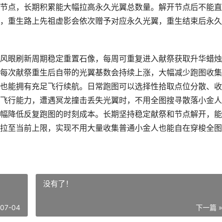
节点，长期积累能大幅拉高永久光翼总数量。解开节点后不能直
，重生路上先祖虚影会依次赠予对应永久光翼，重生结束后永久
风眼刷新周期稳定重置石像，每周可重复进入献祭获取升华蜡烛
每次献祭重生后自带的光翼基数会持续上涨，大幅减少跑图收集
也能拥有充足飞行续航。日常跑图可以选择性拾取点位分散、收
飞行能力，遭遇冥龙撞击丢失光翼时，不用全图搜寻散落小金人
幅降低反复跑图的时刻成本。长期坚持稳定献祭和节点解开，能
拉至当前上限，实现不用大量收集普通小金人也能自在穿梭全图
没有了！
-07-04
下一篇 