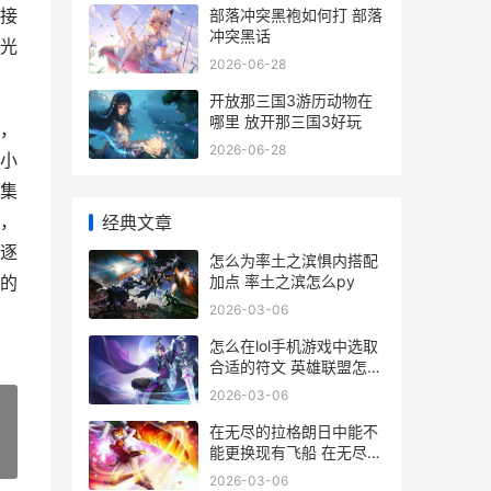
接
部落冲突黑袍如何打 部落
冲突黑话
光
2026-06-28
开放那三国3游历动物在
哪里 放开那三国3好玩
，
2026-06-28
小
集
，
经典文章
逐
怎么为率土之滨惧内搭配
加点 率土之滨怎么py
的
2026-03-06
怎么在lol手机游戏中选取
合适的符文 英雄联盟怎么
可以在手机上玩
2026-03-06
在无尽的拉格朗日中能不
能更换现有飞船 在无尽的
»
拉格朗日中AC7211重型
2026-03-06