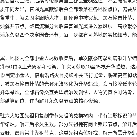
翼会自动生效，后续每轮献祭重生都会全额返还，不会随献祭流
质不同差异，普通光翼献祭后会全部散落在各地图点位，需要从
祭重生，就会固定跟随人物，即便途中被冥龙、黑石撞击掉落，
烛解开节点。整套流程分为收集普通光翼进入暴风眼、高效献祭
活永久翼四个决定因素环节，每一步都有可落地的实操细节，能
翼，地图内全部小金人尽数收集后，单次献祭可拿到满额升华蜡
带50颗以上光翼参和献祭，单次可获取10至15根升华蜡烛，达
0颗固定小金人，借助沿路火台持续补充飞行能量，躲避高空掉
，被黑石撞击掉落的光翼无法转化为升华蜡烛，会直接降低本轮
升华蜡烛，全部石像交互完毕后触发剧情，人物光翼临时清零，
部结算到位，作为解开永久翼节点的核心资源。
驻六大地图先祖和复刻季节先祖的兑换树内，带有锁形标识的节
华蜡烛，解开后永久生效，部分先祖拥有两个锁形节点，解开后
云野、霞谷常驻先祖节点，这类先祖点位好找，解开所需升华蜡