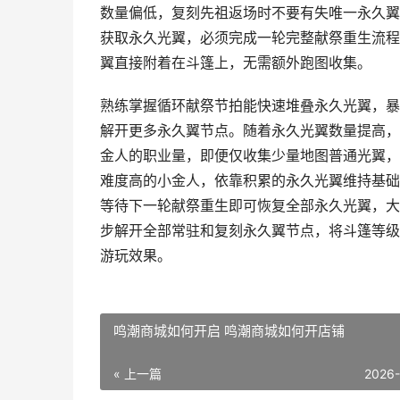
数量偏低，复刻先祖返场时不要有失唯一永久翼
获取永久光翼，必须完成一轮完整献祭重生流程
翼直接附着在斗篷上，无需额外跑图收集。
熟练掌握循环献祭节拍能快速堆叠永久光翼，暴
解开更多永久翼节点。随着永久光翼数量提高，
金人的职业量，即便仅收集少量地图普通光翼，
难度高的小金人，依靠积累的永久光翼维持基础
等待下一轮献祭重生即可恢复全部永久光翼，大
步解开全部常驻和复刻永久翼节点，将斗篷等级
游玩效果。
鸣潮商城如何开启 鸣潮商城如何开店铺
« 上一篇
2026