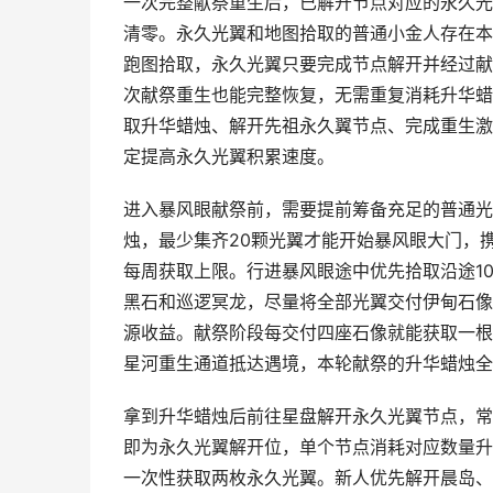
一次完整献祭重生后，已解开节点对应的永久光
清零。永久光翼和地图拾取的普通小金人存在本
跑图拾取，永久光翼只要完成节点解开并经过献
次献祭重生也能完整恢复，无需重复消耗升华蜡
取升华蜡烛、解开先祖永久翼节点、完成重生激
定提高永久光翼积累速度。
进入暴风眼献祭前，需要提前筹备充足的普通光
烛，最少集齐20颗光翼才能开始暴风眼大门，携
每周获取上限。行进暴风眼途中优先拾取沿途1
黑石和巡逻冥龙，尽量将全部光翼交付伊甸石像
源收益。献祭阶段每交付四座石像就能获取一根
星河重生通道抵达遇境，本轮献祭的升华蜡烛全
拿到升华蜡烛后前往星盘解开永久光翼节点，常
即为永久光翼解开位，单个节点消耗对应数量升
一次性获取两枚永久光翼。新人优先解开晨岛、