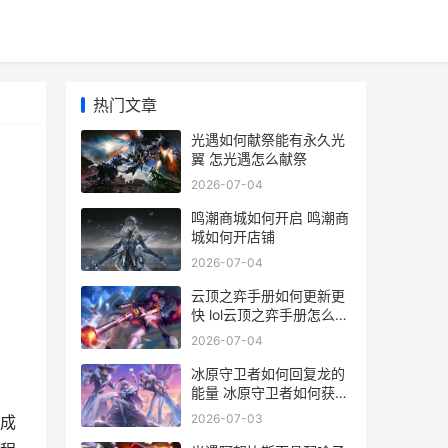
热门文章
光遇如何献祭能有永久光
翼 怎光遇怎么献祭
2026-07-04
鸣潮商城如何开启 鸣潮商
城如何开店铺
2026-07-04
云顶之弈手册如何更新更
快 lol云顶之弈手册怎么快
速升级
2026-07-04
冰原守卫者如何回复龙的
能量 冰原守卫者如何获得
龙魂碎片视频
2026-07-03
成