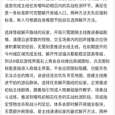
或是完成主线任务嘤鸣初相召内的实战检测环节，满足任
意一条标准即可完整解开商城入口，两种方法无先后强制
标准，新人可根据自身推图节拍自在选择解开方法。
选择等级解开路线的玩家，开局只需跟随主线推进基础剧
情，清理沿途零散的怪物、交互场景内的回声搜集点位快
速积累联觉经验，无需刻意推进长线主线，在前期放开的
今州城区域完成支线、解开传送锚点都能稳定提高等级，
到达8级后游戏界面右上角会自动弹出商城图标，点击图标
就能直接进入商城主界面，不会出现图标隐藏、功能灰色
无法点击的情况，该途径适合优先寻觅地图、放缓主线推
进节拍的游玩群体。选择任务解开路线的玩家，正常推进
初始主线剧情，跟着指引完成人物基础操作教学、场景战
斗试炼，推进到嘤鸣初相召任务的实战检测阶段，完成指
定怪物击杀和战斗判定后，体系会即时解开商城全板块，
无需额外刷等级，是主线速通玩家的最优解开方法，两种