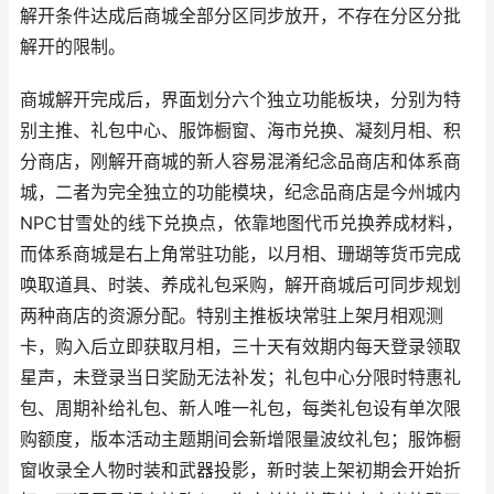
解开条件达成后商城全部分区同步放开，不存在分区分批
解开的限制。
商城解开完成后，界面划分六个独立功能板块，分别为特
别主推、礼包中心、服饰橱窗、海市兑换、凝刻月相、积
分商店，刚解开商城的新人容易混淆纪念品商店和体系商
城，二者为完全独立的功能模块，纪念品商店是今州城内
NPC甘雪处的线下兑换点，依靠地图代币兑换养成材料，
而体系商城是右上角常驻功能，以月相、珊瑚等货币完成
唤取道具、时装、养成礼包采购，解开商城后可同步规划
两种商店的资源分配。特别主推板块常驻上架月相观测
卡，购入后立即获取月相，三十天有效期内每天登录领取
星声，未登录当日奖励无法补发；礼包中心分限时特惠礼
包、周期补给礼包、新人唯一礼包，每类礼包设有单次限
购额度，版本活动主题期间会新增限量波纹礼包；服饰橱
窗收录全人物时装和武器投影，新时装上架初期会开始折