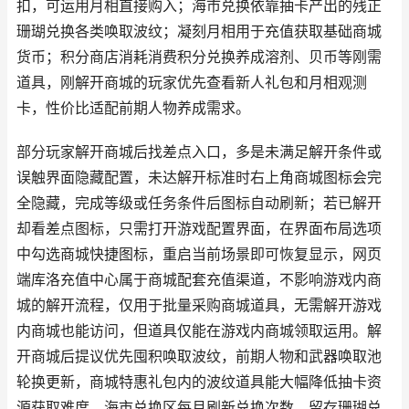
扣，可运用月相直接购入；海市兑换依靠抽卡产出的残正
珊瑚兑换各类唤取波纹；凝刻月相用于充值获取基础商城
货币；积分商店消耗消费积分兑换养成溶剂、贝币等刚需
道具，刚解开商城的玩家优先查看新人礼包和月相观测
卡，性价比适配前期人物养成需求。
部分玩家解开商城后找差点入口，多是未满足解开条件或
误触界面隐藏配置，未达解开标准时右上角商城图标会完
全隐藏，完成等级或任务条件后图标自动刷新；若已解开
却看差点图标，只需打开游戏配置界面，在界面布局选项
中勾选商城快捷图标，重启当前场景即可恢复显示，网页
端库洛充值中心属于商城配套充值渠道，不影响游戏内商
城的解开流程，仅用于批量采购商城道具，无需解开游戏
内商城也能访问，但道具仅能在游戏内商城领取运用。解
开商城后提议优先囤积唤取波纹，前期人物和武器唤取池
轮换更新，商城特惠礼包内的波纹道具能大幅降低抽卡资
源获取难度，海市兑换区每月刷新兑换次数，留存珊瑚兑