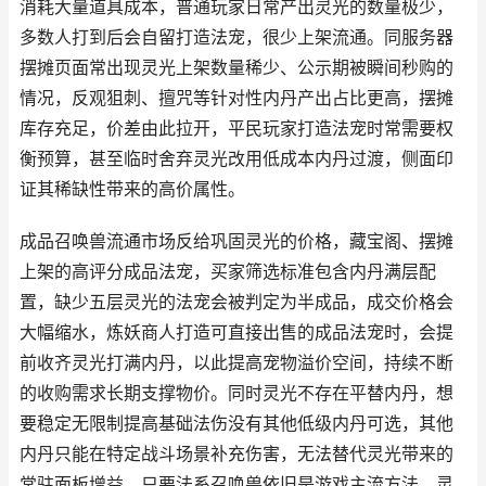
消耗大量道具成本，普通玩家日常产出灵光的数量极少，
多数人打到后会自留打造法宠，很少上架流通。同服务器
摆摊页面常出现灵光上架数量稀少、公示期被瞬间秒购的
情况，反观狙刺、擅咒等针对性内丹产出占比更高，摆摊
库存充足，价差由此拉开，平民玩家打造法宠时常需要权
衡预算，甚至临时舍弃灵光改用低成本内丹过渡，侧面印
证其稀缺性带来的高价属性。
成品召唤兽流通市场反给巩固灵光的价格，藏宝阁、摆摊
上架的高评分成品法宠，买家筛选标准包含内丹满层配
置，缺少五层灵光的法宠会被判定为半成品，成交价格会
大幅缩水，炼妖商人打造可直接出售的成品法宠时，会提
前收齐灵光打满内丹，以此提高宠物溢价空间，持续不断
的收购需求长期支撑物价。同时灵光不存在平替内丹，想
要稳定无限制提高基础法伤没有其他低级内丹可选，其他
内丹只能在特定战斗场景补充伤害，无法替代灵光带来的
常驻面板增益，只要法系召唤兽依旧是游戏主流方法，灵