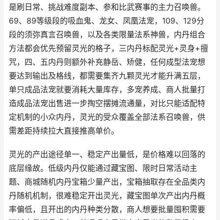
是刷日常、挑战难度副本、参和比武赛事的主力召唤兽。
69、89等级段的吸血鬼、龙女、凤凰法宠，109、129分
段的须弥真言召唤兽，以及各类限量法系神兽，内丹组合
方法都会优先预留灵光的格子，三内丹标配灵光+灵身+擅
咒，四、五内丹则额外补充静岳、矫健，任何成型法宠想
要达到输出及格线，都需要集齐九颗灵光才能升满五层，
单只成品法宠就要消耗大量库存，多宠养成、商人批量打
造成品法宠出售进一步掏空摆摊流通量，对比只能适配特
定机制的小众内丹，灵光的受众覆盖全部法系召唤兽，供
需差距持续拉大直接推高单价。
灵光的产出途径单一、稳定产出量低，是价格难以回落的
底层缘故。低级内丹仅能通过藏宝图、限时日常活动主
题、商城随机内丹宝箱少量产出，宝箱抽取存在全品类内
丹随机机制，很难稳定开出灵光，藏宝图单次产出内丹概
率偏低，且开出的内丹种类分散，商人想要批量囤积需要