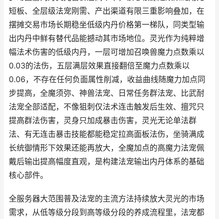
短板、全层级法宠刚需、产出渠道有限三重影响叠加，在
摆摊交易市场长期稳坐低级内丹价格第一梯队，同类型输
出内丹中鲜有替代品能撼动其市场地位。灵光作为纯粹增
幅法术伤害的低级内丹，一层可增加召唤兽魔力点数乘以
0.03的法伤，五层满层效果直接翻倍至魔力点数乘以
0.06，不存在任何负面属性削减，收益曲线随魔力加点同
步提高，全魔须弥、神兽法宠、日常任务群法宠、比武耐
法宠全部适配，不像狙刺仅法术连击触发后生效、擅咒只
提高群法伤害，灵身只加成暴击伤害，灵光无论单法群
法、有无连击暴击技能都能稳定拉高面板法伤，坐骑满成
长统御情形下效果还能再放大，全魔加点的高魔力法宠佩
戴后输出提高幅度直观，是构建法宠输出内丹体系的基础
核心部件。
全服务器大范围普及法宠的主流方法持续放大灵光的市场
需求，从低等级分段到高等级分段的养成流程里，法宠都