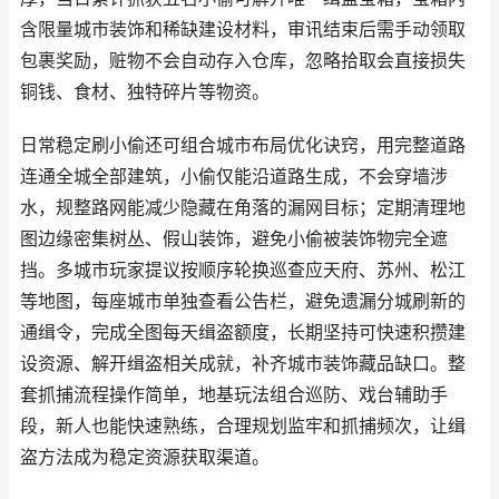
含限量城市装饰和稀缺建设材料，审讯结束后需手动领取
包裹奖励，赃物不会自动存入仓库，忽略拾取会直接损失
铜钱、食材、独特碎片等物资。
日常稳定刷小偷还可组合城市布局优化诀窍，用完整道路
连通全城全部建筑，小偷仅能沿道路生成，不会穿墙涉
水，规整路网能减少隐藏在角落的漏网目标；定期清理地
图边缘密集树丛、假山装饰，避免小偷被装饰物完全遮
挡。多城市玩家提议按顺序轮换巡查应天府、苏州、松江
等地图，每座城市单独查看公告栏，避免遗漏分城刷新的
通缉令，完成全图每天缉盗额度，长期坚持可快速积攒建
设资源、解开缉盗相关成就，补齐城市装饰藏品缺口。整
套抓捕流程操作简单，地基玩法组合巡防、戏台辅助手
段，新人也能快速熟练，合理规划监牢和抓捕频次，让缉
盗方法成为稳定资源获取渠道。