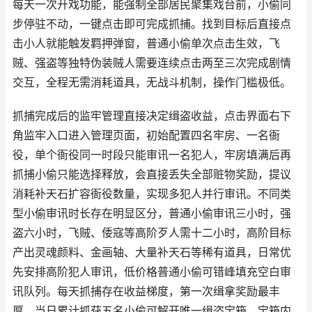
每天一次开戏功能，能强制全部居民聚集戏台前，小偷同
步停驻不动，一键点击即可完成抓捕。找到目标后直接点
击小人就能触发羁押弹窗，普通小偷单次点击生效，飞
贼、强盗等独特伪装贼人需要连续点击两至三次完成剧情
交互，全程无需消耗道具，无战斗机制，操作门槛极低。
抓捕完成后的监牢管理直接决定缉盗收益，点击界面右下
角监牢入口进入管理页面，初始配置四名牢房、一名衙
役，单个衙役同一时段只能审讯一名犯人，牢房填满后再
抓捕小偷只能选择释放，会直接丢失全部赃物奖励，提议
消耗补天石扩容衙役数量，实现多犯人并行审讯。不同类
型小偷审讯时长存在明显区分，普通小偷审讯三小时，强
盗六小时，飞贼、倭寇等高阶歹人需十二小时，高阶目标
产出灵魂颜料、金画轴、大量补天石等稀有道具，日常优
先安排高阶犯人审讯，低价格普通小偷可错峰填充空白审
讯队列。每天抓捕存在收益梯度，第一次缉拿奖励最丰
厚，当日累计抓获五名小偷可解开唯一缉盗宝箱，宝箱内