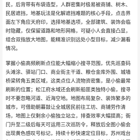
民，后背带有布袋造型，人群密集时极易被商铺、树木、
民居遮挡，地基玩法是化解遮挡难题的核心手段，点击界
面左下角应天府印，选择地基选项，全部建筑、装饰会临
时隐藏，仅保留道路和地形网格，可疑小人会直接凸显，
组合双指放大地图，能精准识别远处小型目标，减少漏看
情况。
掌握小偷高频刷新点位能大幅缩小搜寻范围，优先巡查码
头滩涂、驿站门口、商业街主干道、粮仓金库外围、城墙
桥梁转角五类区域，这类点位人流物资密集，是小偷最常
刷新的位置；松江府水域还会刷新船匪类独特小偷，搜寻
时不要忽略河道、近海空地。地图布局复杂、装饰繁多的
城市，可借助朝暮鼓让全城居民前往工坊、商铺劳作清
场，地图上仅剩余小偷独立站立，排查效率大幅提高；衙
门升至二级后每天可运用三次巡防令，释放后全图小偷会
出现黄色感叹号标记，持续十秒快速定位目标，苏州戏台