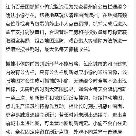
江南百景图抓捕小偷完整流程为先查看州府公告栏通缉令
确认小偷存在，切换地基玩法清理画面遮挡，在地图高频
点位寻找身背包裹的静止小人点击羁押，抓捕完成后进入
监牢安排衙役审讯，合理管理牢房和衙役数量即可稳定获
取缉盗奖励，组合地图巡防、戏台聚人等辅助方法能进一
步缩短搜寻耗时，最大化每天抓捕收益。
抓捕小偷的前置判断环节不能省略，每座城市的州府建筑
内设有公告栏，只有公告栏刷新对应小偷的通缉画像，该
张地图才会生成可抓捕的小偷，无通缉令时全城不会出现
目标，无需耗费时刻大范围搜寻。通缉令每天会随机刷新
一至三次，刷新概率和地图活跃度挂钩，持续拖动地图、
点击生产建筑维持操作互动，相比长时刻挂机静止画面，
更容易触发通缉令刷新；若长时刻未刷出通缉令，退出当
前城市重进地图，可重置地图刷新判定。小偷不会自在走
动，全程固定停留在刷新点位，外观不同差异于普通居