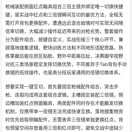
枪械装配侧面红点瞄具组合三倍主镜并绑定唯一切换快捷
键，是实战中红点和三倍镜瞬间互切的最优方法，全程无
需打开背包更换配件，遭遇远近混合敌情时可实现无间隔
倍率切换，大幅减少操作延迟带来的对枪劣势。整套操作
分为配件组合、按键自定义、实战衔接三个核心环节，兼
顾落地搜集逻辑、靶场训练方法和不同地形适配思路，熟
练掌握后能在房区贴脸、野外中距离拉扯、决赛圈窄视野
对抗三类场景稳定发挥切换优势，不同差异于Tab背包手动
换镜的低效操作，也是高分段玩家通用的倍镜切换体系。
想要实现一键互切，首先要固定枪械配件组合，突击步
枪、连狙均适用这套组合逻辑，主槽固定装配三倍镜，侧
边槽加装红点侧面瞄具，两类配件同时存在才能触发切换
机制，仅携带单一倍镜无法完成快速互换。落地搜集物资
时优先拾取侧瞄配件，无需舍弃三倍镜单独更换红点，背
包预留空间存放备用三倍和红点即可，避免交战中途缺少