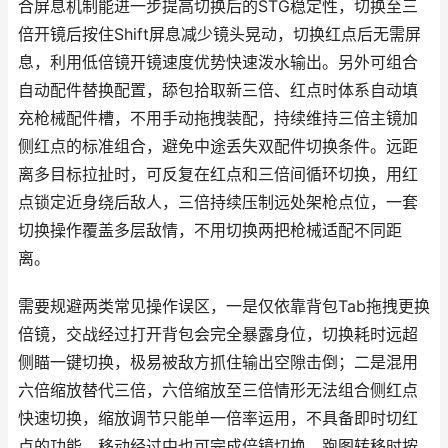
合屏息机制能进一步提高切换后的STG稳定性，切换至三
倍开镜后按住Shift屏息减少镜头晃动，切换红点后无需屏
息，利用低倍镜开镜速度优势快速泼水输出。另外可组合
自动配件替换配置，舔包拾取新三倍、红点时体系自动填
充枪械配件槽，不用手动拖拽装配，持续维持三倍主镜加
侧红点的标准组合，避免中途丢失双配件切换条件。远距
离多目标拉扯时，可反复在红点和三倍间循环切换，用红
点锁定近身绕后敌人，三倍持续压制远处架枪点位，一套
切换操作覆盖多层敌情，不用切换两把枪械适配不同距
离。
需要规避两类常见操作误区，一是仅依靠背包Tab拖拽更换
倍镜，交战经过打开背包会完全暴露身位，切换耗时远超
侧瞄一键切换，极易被敌方抓住输出空隙击倒；二是混用
六倍缩放替代三倍，六倍缩放至三倍情形无法组合侧红点
快速切换，缩放调节只能单一倍率运用，不具备即时切红
点的功能。移动经过中也可完成倍镜切换，跑图转移时按