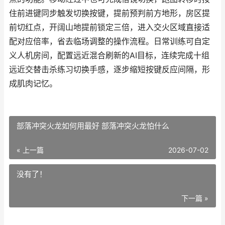
住前进键同步触发切换按键，提前预判前方地形，房区提
前切红点，开阔山地提前锁定三倍，进入交火区域直接适
配对应倍率，省去临场调整的操作流程。日常训练可自定
义人机房间，配置远近混合刷新的AI目标，连续完成十组
远近交替击杀练习切换手感，逐步缩短按键反应间隔，形
成肌肉记忆。
部落冲突火龙如何用最好 部落冲突火龙怕什么
« 上一篇
2026-07-02
没有了！
下一篇 »