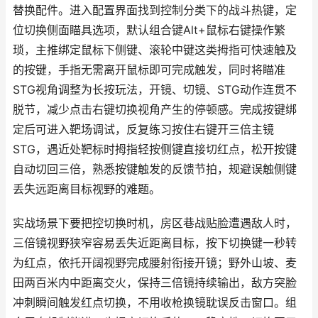
替换配件。进入配置界面找到控制分类下的战斗热键，定
位切换侧面瞄具选项，默认组合键Alt+鼠标右键操作繁
琐，主推绑定鼠标下侧键、滚轮中键这类拇指可快速触及
的按键，手指无需离开鼠标即可完成触发，同时将瞄准
STG视角调整为长按玩法，开镜、切镜、STG动作连贯不
脱节，减少点击右键切换视角产生的停顿感。完成按键绑
定后可进入靶场调试，反复练习按住右键开三倍主镜
STG，遇近处靶标时拇指轻按侧键直接切红点，松开按键
自动切回三倍，熟悉按键触发的反馈节拍，规避误触侧键
丢失远距离目标视野的难题。
实战场景下要把控切换时机，房区巷战贴脸遭遇敌人时，
三倍镜视野狭窄容易丢失近距离目标，按下切换键一秒转
为红点，依托开阔视野完成腰射衔接开镜；野外山坡、麦
田两百米内中距离交火，保持三倍镜持续输出，敌方突脸
冲刺瞬间触发红点切换，不用收枪换镜耽误反击窗口。组