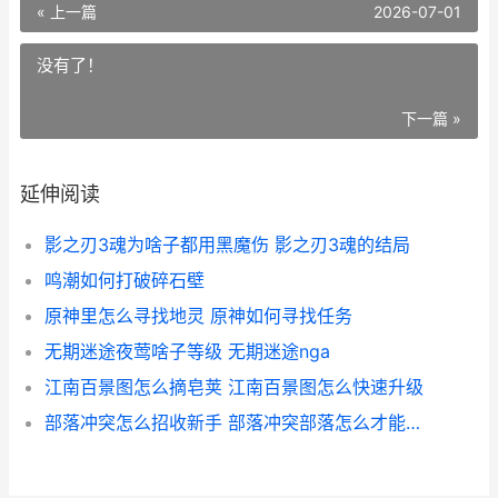
« 上一篇
2026-07-01
没有了！
下一篇 »
延伸阅读
影之刃3魂为啥子都用黑魔伤 影之刃3魂的结局
鸣潮如何打破碎石壁
原神里怎么寻找地灵 原神如何寻找任务
无期迷途夜莺啥子等级 无期迷途nga
江南百景图怎么摘皂荚 江南百景图怎么快速升级
部落冲突怎么招收新手 部落冲突部落怎么才能招到人