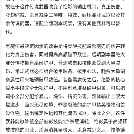
故在于这件传说武器改变了绝影的输出机制，真正伤害、
冷却缩减、杀意减免三项唯一特效，碾压罪业武器以及其
余传说武器，适配全部副本场景，没有其他武器可以替
代。
黑魔伤最决定因素的效果是将觉醒技能煌影魔刃的伤害转
化为真正伤害，同时提高高额破甲数值。后期副本里绝大
部分怪物拥有高额护甲，普通攻击和技能会受到大量减
伤，常规武器必须组合破甲装备、破甲心法，耗费大量词
条属性用来堆砌破甲数值。装备黑魔伤之后，绝影的核心
输出手段完全无视护甲，不用刻意堆叠破甲词条，可以把
词条全部分配给暴击、爆伤、精英伤害，整体输出上限大
幅进步，面对无尽劫境、罪恶裂缝的高护甲精英怪物和首
领怪物，输出稳定性远超其他流派武器。除此之外，这件
武器能够降低全部魅影技能1点杀意消耗，绝影属于高频释
放技能的职业，杀意消耗量极大，杀意减少之后，技能链