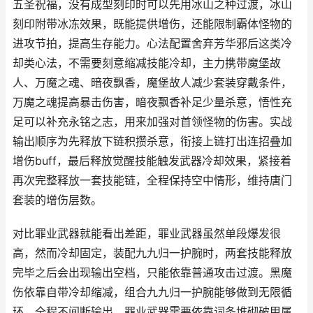
五圣祝福，没有成型刻印时可以先用冰山之种过渡，冰山
刻印附带冰冻效果，既能提供增伤，还能限制霸体怪物的
进攻节拍，提高生存能力。心法配置舍弃芳华邪后这类冷
却类心法，不需要刻意缩减技能冷却，主力携带魔堡故
人、万魔之魂、暗夜飘香，魔堡故人减少套装穿戴条件，
万魔之魂提高暴击伤害，暗夜飘香补足少量杀意，悟性充
足可以补充永铭之志，用来加强对首领怪物的伤害。实战
输出顺序为先释放下链积攒杀意，衔接上链打出连招叠加
增伤buff，最后释放觉醒技能触发武器冷却效果，紧接着
再次完整释放一套技能链，全程保持空中情形，维持唐门
套装的增伤层数。
对比罪业武器就能看出差距，罪业武器虽然单段爆发很
高，然而冷却固定，装配九九归一护腕时，两套技能释放
完毕之后会出现输出空档，只能依靠普通攻击过渡。黑魔
伤依靠自带冷却缩减，组合九九归一护腕能够做到无限循
环，全程不间断输出。罪业武器需要依靠词条堆砌破甲属