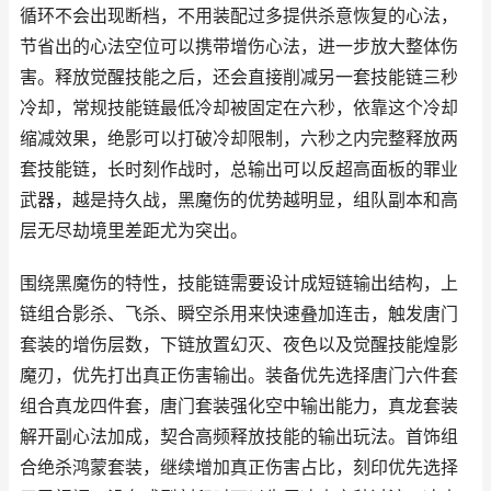
循环不会出现断档，不用装配过多提供杀意恢复的心法，
节省出的心法空位可以携带增伤心法，进一步放大整体伤
害。释放觉醒技能之后，还会直接削减另一套技能链三秒
冷却，常规技能链最低冷却被固定在六秒，依靠这个冷却
缩减效果，绝影可以打破冷却限制，六秒之内完整释放两
套技能链，长时刻作战时，总输出可以反超高面板的罪业
武器，越是持久战，黑魔伤的优势越明显，组队副本和高
层无尽劫境里差距尤为突出。
围绕黑魔伤的特性，技能链需要设计成短链输出结构，上
链组合影杀、飞杀、瞬空杀用来快速叠加连击，触发唐门
套装的增伤层数，下链放置幻灭、夜色以及觉醒技能煌影
魔刃，优先打出真正伤害输出。装备优先选择唐门六件套
组合真龙四件套，唐门套装强化空中输出能力，真龙套装
解开副心法加成，契合高频释放技能的输出玩法。首饰组
合绝杀鸿蒙套装，继续增加真正伤害占比，刻印优先选择