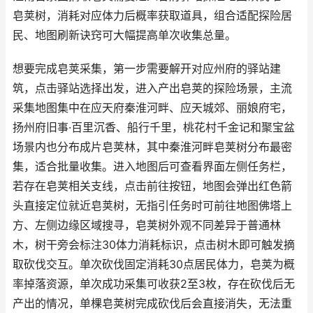
皂荚树，消耗对应体力后概率获取道具，组合适配探险居
民、地图刷新诀窍可大幅提高单次收集总量。
想要完成皂荚采集，第一步需要解开对应州府的驿站建
筑，点击驿站选择出发，进入产出皂荚的探险场景，主流
采集地图集中在应天府秦淮河畔、应天城郊、丽娘府宅，
扬州府旧事·百里沉香、船行千里，桃花村千金记和聚宝盆
场景内也分布成片皂荚林，其中秦淮河畔皂荚树分布最密
集，适合批量收集。进入地图后可查看界面左侧任务栏，
若存在皂荚相关支线，点击前往按钮，地图会弹出红色箭
头直接定位就近皂荚树，无指引任务时可前往地图佛塔上
方、左侧边缘区域搜寻，皂荚树外观不同差异于普通林
木，树干旁会标注30体力消耗标识，点击树木即可触发摘
取砍伐交互。单次砍伐固定消耗30点居民体力，皂荚为概
率掉落资源，单次成功采集可收获2至3枚，存在砍伐后无
产出的情况，单棵皂荚树完成砍伐后会直接消失，无法重