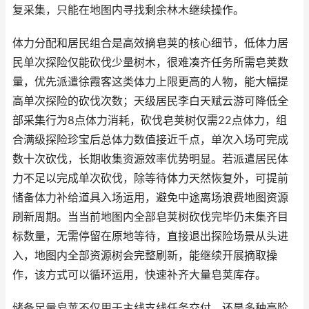
复采集，只能在地图内寻找剩余林木继续操作。
体力分配和居民组合是高效摘皂荚的核心细节，低体力居
民单次探险仅能砍伐少量树木，很难凑齐任务所需皂荚数
量，优先派遣徐霞客这类体力上限更高的人物，能大幅提
高单次探险的砍伐次数；天级居民李白天赋云游可降低全
部采集行为8点体力消耗，砍伐皂荚树仅需22点体力，组
合满级探险珍宝后总体力数值接近千点，单次入场可完成
数十次砍伐，长期收集资源效率优势明显。若派遣居民体
力不足以完成单次砍伐，除等待体力天然恢复外，可提前
储备体力补给道具入场运用，避免中途离场浪费地图资源
刷新周期。当当前地图内全部皂荚树砍伐完毕仍未集齐目
标数量，无需停留在原地等待，直接退出探险场景从头进
入，地图内全部资源树会完整刷新，能继续开展摘取操
作，该方式可以循环运用，快速补齐大量皂荚库存。
储备足量皂荚不仅用于主线支线任务交付，还是多种高阶