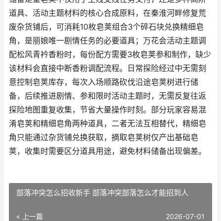
道具、活动主题材料的核心合成原料，在秦淮河畔修复荒
废杂货铺后，可消耗10枚皂荚组合3个碎石块兑换精细皂
角，是丽娘唯一剧情任务的必要道具；万花会活动主题调
配松风青衿香粉时，每份配方需要3枚皂荚参和制作，缺少
该材料会直接中断香粉调配流程。日常探险经过中无需刻
意控制皂荚库存，每次入场顺路砍伐沿途皂荚树进行储
备，后续推进剧情、参和限时活动主题时，无需反复往返
探险地图重复收集，节省大量操作时刻。部分玩家容易混
淆皂荚和精细皂角两种道具，二者无法互相替代，精细皂
角只能通过杂货铺兑换获取，摘取皂荚树仅产出基础皂
荚，收集时需要区分道具用途，避免材料储备出现偏差。
部落冲突怎么招收新手 部落冲突部落怎么才能招到人
« 上一篇
2026-07-01