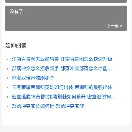
没有了！
下一篇 »
延伸阅读
江南百景图怎么摘皂荚 江南百景图怎么快速升级
部落冲突怎么招收新手 部落冲突部落怎么才能招到人
鸣潮双倍声骸刷哪个
王者荣耀荣耀铠英雄如何出装 荣耀铠的最强出装
密室逃脱16黄昏2策略荆棘如何移开 密室逃脱16黄昏3 下载
部落冲突家长如何玩 部落冲突家族