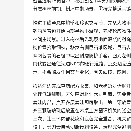
密室逃脱16黄昏2中两处挡路荆棘分别依靠防
分属树林前期、树屋中期场景，需按完整道具链
推进主线至悬崖峭壁和珍妮交互后，先从人物手
钩勾落背包开始内部寻物小游戏，完成轮廓物件
林间主场景。进入树林后先观察地面缠绕的粗绳
树位置拾取细枝，移步右侧巨石堆区域，巨石表
蛛网包裹的石缝中取出耐磨防护手套，回到左侧
倒伏露出通往河边NPC的通行道路，此处切忌
示，不会触发任何交互变化，有失细枝、蛛网、
抵达河边完成草药配方收集、和老奶奶对话解开
处理低矮细刺，无法应对粗壮木质荆棘，需要专
套娃内部，点开多层套娃即可取出，第二颗放置
齐三颗玻璃珠后放置在木桌上方圆环机关的镂空
三次，让三环内部花纹和底色完全重合，机关解
枝干，剪刀会自动切断带刺枝条，清理完全部荆