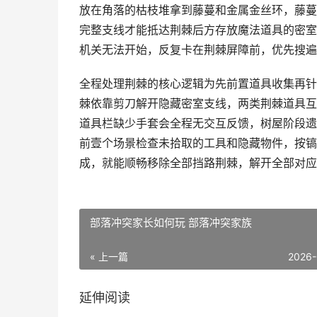
放在角落的枯枝堆拿到藤蔓和金属金丝环，藤蔓
完整支线才能抵达荆棘后方存放魔法道具的密室
机关无法开始，反复卡在荆棘屏障前，优先搜遍
全程处理荆棘的核心逻辑为先前置道具收集再针
棘依靠剪刀解开隐藏密室支线，两类荆棘道具互
道具栏缺少手套会全程无交互反馈，树屋阶段遗
前壹个场景检查未拾取的工具和隐藏物件，按镐
成，就能顺畅移除全部挡路荆棘，解开全部对应
部落冲突家长如何玩 部落冲突家族
« 上一篇
2026-
延伸阅读