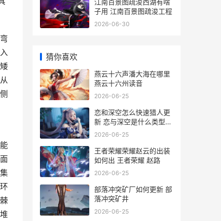
具
江南百景图疏浚西湖有啥
子用 江南百景图疏浚工程
2026-06-30
弯
入
猜你喜欢
矮
燕云十六声潘大海在哪里
从
燕云十六州读音
侧
2026-06-25
恋和深空怎么快速猎人更
新 恋与深空是什么类型游
戏
2026-06-25
能
王者荣耀荣耀赵云的出装
面
如何出 王者荣耀 赵路
集
2026-06-25
环
部落冲突矿厂如何更新 部
落冲突矿井
棘
2026-06-25
堆