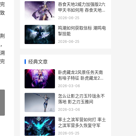
完
吞食天地2威力加强版2六
甲天书如何用 吞食天地2
致
威力加强版
2026-06-25
鸣潮如何获取信标 潮鸣电
掣技能
荆
2026-06-25
，
溯
完
经典文章
卧虎藏龙2风景任务天南
有啥子特征 卧虎藏龙2解
说
2026-03-06
怎么让影之刃玉玲珑永不
落地 影之刃玉雅间
2026-03-06
»
率土之滨军营如何打 率土
之滨军营多久恢复守军
2026-05-25