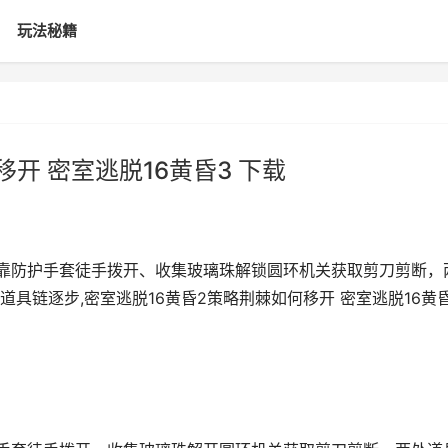
玩法秘籍
开 密室逃脱16黄昏3 下载
依靠防护手套徒手拨开、收集玻璃珠解锁圆环机关获取剪刀剪断，
具链逐步,密室逃脱16黄昏2策略荆棘如何移开 密室逃脱16黄