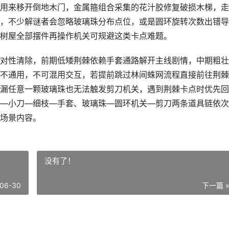
用来移开倒地木门，金属箍组合采集的花汁胶修复破损木梯，走
，不少解谜者会忽略玻璃珠分布点位，或是圆环旋转次数出错导
树屋全部摆件再操作机关可规避这类卡点难题。
对性清除，前期低矮荆棘依赖手套通路解开主线剧情，中期粗壮
不通用，不可混用交互，若提前跳过林间蛛网流程直接前往荆棘
漏任意一颗玻璃珠也无法触发剪刀机关，遇到荆棘卡点时优先回
—小刀—细枝—手套、玻璃珠—圆环机关—剪刀两条道具链依次
场景内容。
没有了！
06-30
下一篇 