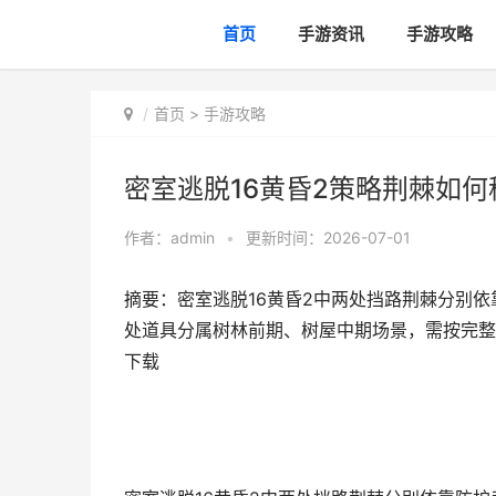
首页
手游资讯
手游攻略
首页
>
手游攻略
密室逃脱16黄昏2策略荆棘如何移
作者：
admin
•
更新时间：2026-07-01
摘要：密室逃脱16黄昏2中两处挡路荆棘分别
处道具分属树林前期、树屋中期场景，需按完整道
下载