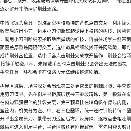
护手套徒手拨开、收集玻璃珠解开圆环机关获取剪刀剪断，两处道
逐步解开才能清除荆棘通路。
中拾取镐头道具，对准高空树枝悬挂的背包点击交互，利用镐头
收集后取出小刀，运用小刀切断攀爬途径上横挡的树枝，顺利进
，调用小刀割断绳索拾取地面掉落的细枝，再前往场景左侧带刺
面覆盖厚重蛛网阻碍交互，选中道具栏细枝拨开蛛网缝隙，即可
成片荆棘丛位置，选中手套点击荆棘完成拨开操作，荆棘会给两
直接徒手触碰荆棘，未佩戴手套时点击荆棘只会弹出无法触碰提
手套任意一环都会卡在该路段无法继续推进剧情。
树屋区域后，场景深处会出现第二处更密集的荆棘屏障，手套仅
用剪刀道具。先在树屋书柜底层搜寻三颗玻璃珠，第一颗藏在桌
在窗边狐狸摆件的肚袋夹层，第三颗悬挂在墙角帆布背包内侧，
篮筐内，机关分为左、中、右三色圆环，统一逆时针旋转每个圆
开弹出金属剪刀。携带剪刀返回后方荆棘屏障，逐根点击粗壮荆
棘后可进入树屋平台，平台区域还有附带解谜，需先用斧头劈开