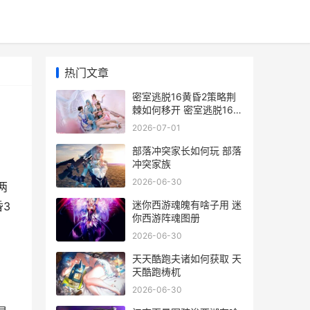
热门文章
密室逃脱16黄昏2策略荆
棘如何移开 密室逃脱16黄
昏3 下载
2026-07-01
部落冲突家长如何玩 部落
冲突家族
2026-06-30
两
迷你西游魂魄有啥子用 迷
昏3
你西游阵魂图册
2026-06-30
天天酷跑夫诸如何获取 天
天酷跑梼杌
2026-06-30