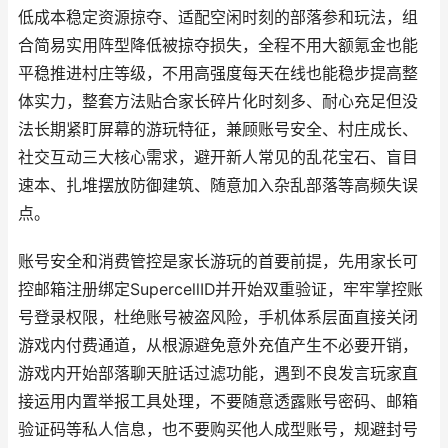
低成本稳定资源掠夺、适配空闲时刻的部落参和玩法，组
合简易实用阵型降低被掠夺损失，全程不用大额氪金也能
平稳推进村庄等级，不用高强度每天在线也能稳步提高整
体实力，整套方法贴合家长碎片化时刻多、耐心充足但没
法长期紧盯屏幕的游玩特征，兼顾账号安全、村庄成长、
社交互动三大核心需求，避开新人常见的乱花宝石、盲目
速本、扎堆摆放防御建筑、随意加入杂乱部落等高频失误
点。
账号安全和消费管控是家长游玩的首要前提，先用家长可
控邮箱注册绑定SupercellID并开始双重验证，牢牢掌控账
号登录权限，杜绝账号被盗风险，手机体系层面直接关闭
游戏内付费通道，从根源避免意外充值产生不必要开销，
游戏内开始部落聊天脏话过滤功能，遇到不良发言玩家直
接运用内置举报工具处理，不要随意透露账号密码、邮箱
验证码等私人信息，也不要购买他人成型账号，规避封号