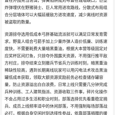
置在外围充当诱饵，弹簧陷阱成对布置在城墙缺口，巨型
炸弹埋伏在野猪骑士、巨人常用进攻路线，分散式布局组
合分层墙体可以大幅延缓敌方进攻速度，减少离线时资源
被盗取的数量。
资源掠夺选用低成本弓胖基础流派就可以满足日常发育需
求，野蛮人组合弓箭手加上少量炸弹人造价低廉、训练速
度快，不需要耗费大量暗黑重油，根据大本营等级固定对
应奖杯区间打鱼，只掠夺外围露天资源，不用强行推平敌
方村庄，掠夺结束立刻撤兵节省兵力训练时刻，暗黑重油
稀缺性较高，遇到长期离线玩家可以用闪电法术攻击黑油
罐低成本获取，领取大额资源奖励前务必检查储存罐容
量，防止资源溢出白白浪费，日常上线只需要几分钟完成
兵种训练、工人建筑指派、资源收取三件事，碎片化操作
不会占用过多生活和职业时刻，部落选择优先看重稳定捐
兵、成员上线频率适中的休闲部落，不用强制每场部落战
必打，根据自身空闲时刻选择性参战，依靠部落捐赠的援