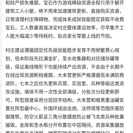
和财产损失难题，宝石作为游戏稀缺资源全程只用于解开
建筑工人小屋，绝不用来加速建筑更新、直接购买资源，
日常清理村庄障碍物、完成体系成就就能稳定获取不收费
宝石，工人数量直接决定村庄整体建设效率，尽早集齐工
人能大幅减少等待耗时，贴合家长零散上线的节拍。
村庄建设遵循固定优先级就能稳步发育不用频繁费心规
划，低本阶段先拉满金矿、圣水收集器和对应储存罐等
级，保证离线情形下也能持续产出资源，不会由于长期不
在线出现资源断档难题，大本营更新严格遵循低本满防再
进阶，七本之后优先更新兵营、实验室、兵种等级这类进
攻设施，墙体不用一次性全部满级，分批次分段更新即
可，阵型搭建采用分层回字结构，大本营和暗黑重油罐安
置在阵型最中心，外围环绕迫击炮、法师塔等范围伤害防
御建筑，防空火箭呈三角分散摆放防止被飞龙类兵种批量
摧毁，金库和圣水瓶分开布置在中层隔间，资源采集器放