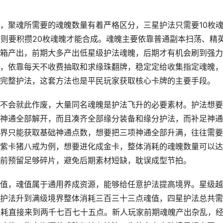
，聚魂所需要的魂魄数量有着严格区分，三星护法只需要10枚
法则要积攒20枚魂魄才能合成。魂魄主要依靠普通副本扫荡、精
箱产出，前期大多产出低星级护法魂魄，后期才有机会刷到强力
，依靠每天不收费抽取和求缘珠翻牌，稳定定给收集指定魂魄，
完整护法，这套方法也是平民玩家获取核心卡牌的主要手段。
不会就此作废，大量同名魂魄是护法飞升的必要素材。护法想要
神通全部解开，而且凑齐全部缘分装备和缘分护法，而补足神通
界只能获取基础神通点数，想要把三项神通全部升满，往往需要
紫卡猪八戒为例，想要进化成金卡，整体消耗的魂魄数量可以达
前预留足够碎片，避免后期素材短缺，耽误成型节拍。
值，魂值属于通用养成资源，能够给任意护法提高境界。星级越
护法升到满级境界整体消耗三百三十三点魂值，四星护法总共需
消耗直接来到两千七百七十五点。新人玩家前期魂魄产出杂乱，