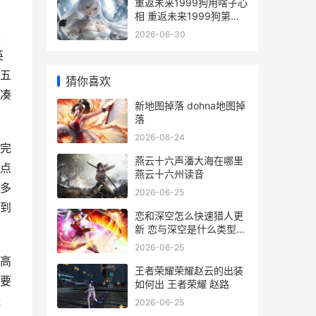
重返未来1999狗用啥子心
相 重返未来1999狗第二
关
魂
2026-06-30
英
五
猜你喜欢
凑
新地图掉落 dohna地图掉
落
2026-06-24
完
燕云十六声潘大海在哪里
点
燕云十六州读音
多
2026-06-25
到
恋和深空怎么快速猎人更
新 恋与深空是什么类型游
戏
2026-06-25
高
王者荣耀荣耀赵云的出装
要
如何出 王者荣耀 赵路
经
2026-06-25