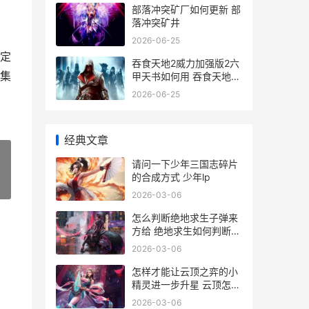
部落冲突矿厂如何更新 部
落冲突矿井
2026-06-25
定
吞食天地2威力加强版2六
集
甲天书如何用 吞食天地2
威力加强版
2026-06-25
经典文章
请问一下少年三国志碎片
的合成方式 少年lp
»
2026-03-06
怎么判断绝地求生子弹来
方给 绝地求生如何判断对
方是否是自己的队友
2026-03-06
怎样才能让云顶之弈的小
精灵进一步升星 云顶怎么
快速上手
2026-03-06