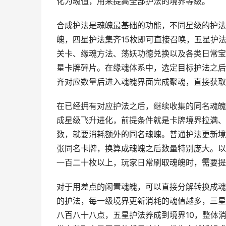
化为魂值，用来提高全部护法的境界等级。
合成护法是魂魄最基础的功能，不同星级的护法
魄，四星护法集齐15枚即可直接召唤，五星护
关卡、缘魂方法、荡妖功德兑换以及各类日常宝
星卡牌碎片。在缘魂体系中，选定目标护法之后
齐对应数量后进入魂魄界面完成聚魂，直接获取
在已经拥有对应护法之后，继续收集的同名魂魄
成星级飞升进化，前提条件就是卡牌境界拉满、
数，就要消耗额外的同名魂魄。普通护法更新境
张同名卡牌，换算成魂魄之后数量特别庞大。以
一百二十枚以上，玩家日常刷取魂魄时，需要提
对于用差点的闲置魂魄，可以直接分解转换成魂
的护法，每一级境界更新消耗的魂值越多，三星
八百八十八点，五星护法养成到境界10，整体