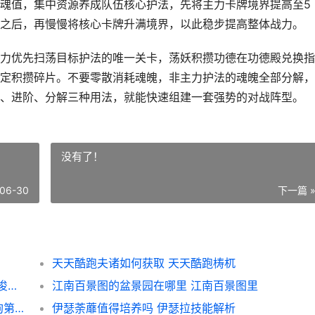
魂值，集中资源养成队伍核心护法，先将主力卡牌境界提高至5
之后，再慢慢将核心卡牌升满境界，以此稳步提高整体战力。
力优先扫荡目标护法的唯一关卡，荡妖积攒功德在功德殿兑换指
定积攒碎片。不要零散消耗魂魄，非主力护法的魂魄全部分解，
、进阶、分解三种用法，就能快速组建一套强势的对战阵型。
没有了！
06-30
下一篇 
天天酷跑夫诸如何获取 天天酷跑梼杌
江南百景图疏浚西湖有啥子用 江南百景图疏浚工程
江南百景图的盆景园在哪里 江南百景图里
重返未来1999狗用啥子心相 重返未来1999狗第二关
伊瑟荼蘼值得培养吗 伊瑟拉技能解析