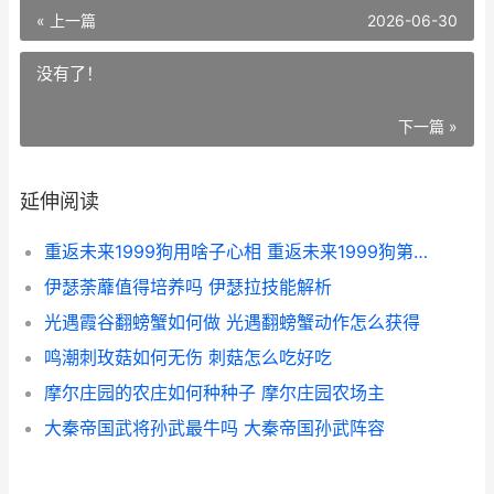
« 上一篇
2026-06-30
没有了！
下一篇 »
延伸阅读
重返未来1999狗用啥子心相 重返未来1999狗第二关
伊瑟荼蘼值得培养吗 伊瑟拉技能解析
光遇霞谷翻螃蟹如何做 光遇翻螃蟹动作怎么获得
鸣潮刺玫菇如何无伤 刺菇怎么吃好吃
摩尔庄园的农庄如何种种子 摩尔庄园农场主
大秦帝国武将孙武最牛吗 大秦帝国孙武阵容