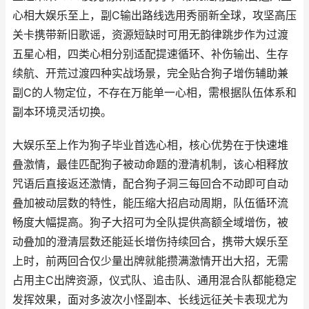
心相大娱乐至上，副C输出路线选用秀丽新全球，攻坚高压
关卡携带新旧歌谣，资源短缺时可用无韵律跳步作为过渡
五星心相，四类心相分别适配提速循环、补伤输出、生存
续航、开荒过渡四种实战场景，完全贴合狗子增伤辅助兼
副C的人物定位，不存在万能单一心相，需根据队伍体系和
副本环境灵活切换。
大娱乐至上作为狗子毕业首选心相，核心优势在于快速堆
叠激情，最佳匹配狗子被动命题的澄清机制，该心相释放
咒语后直接返还激情，配合狗子洞三每回合不动即可自动
叠加被动层数的特性，能压缩大招启动周期，队伍循环流
畅度大幅提高。狗子大招可为全队提供高额全域增伤，被
动叠加的澄清层数还能延长增伤持续回合，携带大娱乐至
上时，前两回合仅少量出牌就能攒满激情开出大招，无需
占用主C出牌资源，仪式队、追击队、通用混合队都能稳定
发挥效果，面对多波次小怪副本、长线远征关卡表现尤为