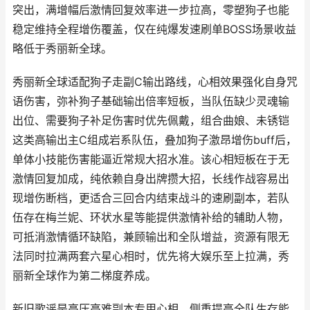
突出，满增幅后激情回复效率进一步拉高，零塑狗子也能
稳定维持全程增伤覆盖，仅在纯爆发速刷单BOSS场景收益
略低于秀丽新全球。
秀丽新全球适配狗子走副C输出路线，心相效果强化自身咒
语伤害，弥补狗子基础输出倍率短板，当队伍缺少灵魂输
出位、需要狗子补足伤害时优先佩戴，组合曲娘、未锈铠
这类高输出主C组成岩系队伍，叠加狗子激昂增伤buff后，
单体小技能伤害能逼近常规大招水准。该心相短板在于无
激情回复加成，纯依赖自身出牌攒大招，长线作战容易出
现增伤断档，更适合三回合内结束战斗的速刷副本，若队
伍存在梅兰妮、环状水星等能提供激情补给的辅助人物，
可抵消激情循环缺陷，兼顾输出和全队增益，资源有限无
法同时拉满两套六星心相时，优先将大娱乐至上拉满，秀
丽新全球作为第二梯度养成。
新旧歌谣是高压高难副本专用心相，侧重提高全队生存能