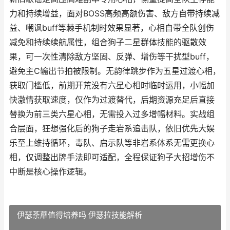
力和持续增益，面对BOSS高频高额伤害、敌方自带持续减
益、嘲讽buff等棘手机制时效果显著，心相自带全队创伤
减免和持续续航属性，组合狗子二星群体技能的驱散效
果，可一次性清除敌方坚固、反弹、增伤等干扰型buff，
避免主C输出节拍被限制。无韵律跳步作为五星过渡心相，
获取门槛低，前期开荒没有六星心相时临时运用，小幅加
快激情获取速度，仅作为过渡替代，后期资源充足后直接
替换为前三类六星心相，无需投入过多增幅材料。实战组
合层面，狂想强化后的狗子走岩系追击队，依旧优先大娱
乐至上维持循环，毒队、启示队等非岩系体系无需更换心
相，仅调整出牌手法即可适配，全程保证狗子大招增伤不
中断是核心操作逻辑。
伊瑟荼蘼值得培养吗 伊瑟拉技能解析