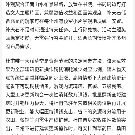
外观契合江南山水布景思路，放置在书院、书局周边可打
造文人主题片区，兼顾数值收益和画面美观度，补天石储
备充足的玩家可在每个州府预留小片景观地块统一安置。
补天石不足时可通过每天任务、土行孙兑换、活动主题奖
励稳定积攒，无需强行氪金解开，适合长期慢慢补齐多州
府布局需求。
杜甫唯一天赋草堂是资源节流的决定因素方法，该天赋效
果为全部建筑更新操作铜钱消耗减少对应比例，随人物天
赋等级提高减耗幅度同步上涨，高阶情形下大额建筑更新
能省下可观铜钱储备。游戏内琉璃塔、官署、五级民宅、
大型工坊更新均会一次性消耗数万铜钱，批量翻新全城建
筑时开销压力极大，将杜甫派驻至营造相关岗位后再开展
更新职业，能大幅压缩铜钱支出，省下的资源可分流用于
农田、餐馆等刚需生产线扩建。杜甫自身农牧属性数值突
出，日常不进行建筑更新操作时，可安排到草药田、桑田