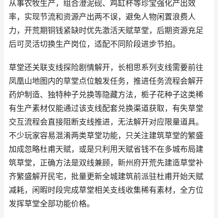
从事农牧生产，组合澄泥砚、鸡缸杯等珍宝强化产出效
率，实现节流和资源产出两不误，避免人物闲置浪费人
力，开荒期铜钱紧缺时优先激活天赋草堂，后期资源充足
后可灵活切换生产岗位，适配不同阶段进步节拍。
草堂还关联支线探险剧情解开，长相思系列支线需要前往
凤凰山地图内的草堂点位触发任务，推进任务流程会解开
药炉制造、独特种子兑换等隐藏方法，栀子花种子这类稀
有生产素材仅能通过该支线配套兑换渠道获取，有失草堂
交互流程会直接阻断支线推进，无法解开对应限量道具。
不少玩家容易混淆两类草堂功能，只关注建筑草堂的繁盛
加成忽略杜甫天赋，或是只利用天赋省钱不在多城布局建
筑草堂，正确方法是双线兼顾，新州府开荒先建造草堂补
齐繁盛解开民宅，批量更新全城建筑前派驻杜甫开始天赋
减耗，闲暇时段完成草堂相关支线收集稀有素材，全方位
发挥草堂全部功能价格。