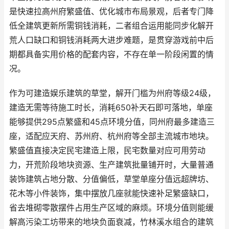
是快速拉高州府繁盛值、优化城市布局景观，后者专门降
低全建筑更新所需铜钱消耗，二者组合运用能同步化解开
荒人口缺口和铜钱消耗两大进步难题，是贯穿游戏前中后
期都具备实用价格的配套内容，不存在单一阶段闲置的情
况。
作为可建造娱乐建筑的草堂，解开门槛为州府等级24级，
建造无需等待施工时长，消耗650补天石即可落地，单座
能够提供295点繁盛和45点环境分值，同州府最多建造三
座，适配应天府、苏州府、杭州府等全部主流城市地块。
繁盛值直接决定民宅建造上限，民宅数量对应可用劳动
力，开荒阶段地块资源、生产建筑批量铺开时，大量普通
装饰建筑占地分散、分值偏低，草堂单座分值远超牌坊、
花木等小件装饰，集中摆放几座就能快速补足繁盛缺口，
省去堆砌零散摆件占用生产区域的麻烦。环境分值则能缓
解高污染工坊带来的地块负面衰减，竹林溪水组合的建筑