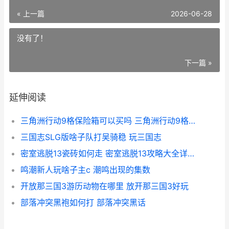
« 上一篇
2026-06-28
没有了！
下一篇 »
延伸阅读
三角洲行动9格保险箱可以买吗 三角洲行动9格安全箱好做么
三国志SLG版啥子队打吴骑稳 玩三国志
密室逃脱13瓷砖如何走 密室逃脱13攻略大全详细步骤
鸣潮新人玩啥子主c 潮鸣出现的集数
开放那三国3游历动物在哪里 放开那三国3好玩
部落冲突黑袍如何打 部落冲突黑话