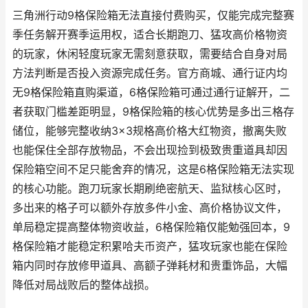
三角洲行动9格保险箱无法直接付费购买，仅能完成完整赛
季任务解开赛季运用权，适合长期跑刀、猛攻高价格物资
的玩家，休闲轻度玩家无需刻意获取，需要结合自身对局
方法判断是否投入资源完成任务。官方商城、通行证内均
无9格保险箱直购渠道，6格保险箱可通过通行证解开，二
者获取门槛差距明显，9格保险箱的核心优势是多出三格存
储位，能够完整收纳3×3规格高价格大红物资，撤离失败
也能保住全部存放物品，不会出现捡到极致贵重道具却因
保险箱空间不足只能舍弃的情况，这是6格保险箱无法实现
的核心功能。跑刀玩家长期刷绝密航天、监狱核心区时，
多出来的格子可以额外存放多件小金、高价格协议文件，
单局稳定提高整体物资收益，6格保险箱仅能勉强回本，9
格保险箱才能稳定积累哈夫币资产，猛攻玩家也能在保险
箱内同时存放修甲道具、高额子弹耗材和贵重饰品，大幅
降低对局战败后的整体战损。