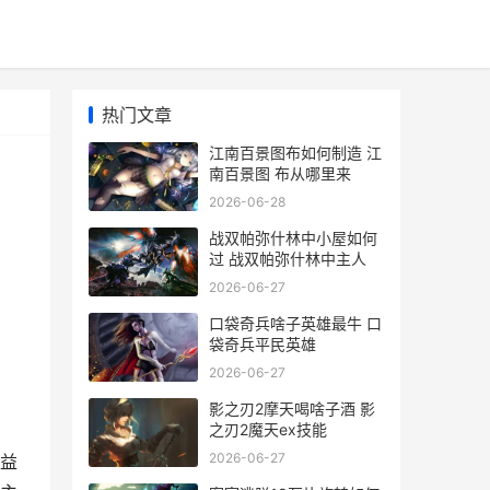
热门文章
江南百景图布如何制造 江
南百景图 布从哪里来
2026-06-28
战双帕弥什林中小屋如何
过 战双帕弥什林中主人
2026-06-27
口袋奇兵啥子英雄最牛 口
袋奇兵平民英雄
2026-06-27
影之刃2摩天喝啥子酒 影
之刃2魔天ex技能
2026-06-27
益