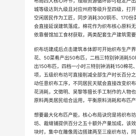
布局四大核心环节，理顺资源循环即可稳定产出
城等级达到九级且对应州府等级升至四级，打开
空闲居民作为工匠，同步消耗300铜币、170
会直接延误建筑落成，棉花作为织布核心原料无
依靠餐馆加工食材获取，两类配套生产建筑需要
织布坊建成后点击建筑本体即可开始织布生产界
花、50菜肴产出50布匹，二档三特别钟消耗50
出150布匹，四档一小时三特别钟消耗150棉花
项，五级织布坊可直接削减全部生产时长百分之
动任意织布工序，不同居民天赋会直接改变织布
花消耗，文徵明、吴黎等擅长手工制作的人物也
原料两类居民组合运用，平衡原料消耗和布匹产
想要最大化布匹产能，核心布局诀窍是将织布坊
坊、裁缝铺提供百分之五十额外产量加成，该效
块时，集中在雕像周边搭建两至三座织布坊，同