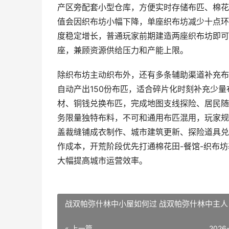
产区旁配套小型仓库，方便实时存储布匹、棉花
值会因织布坊小幅下降，单座织布坊减少十点环
度稳定增长，普通玩家前期建造两座织布坊即可
座，兼顾资源供给压力和产能上限。
除织布坊主动织布外，还有多条辅助渠道补充布
自动产出150份布匹，适合碎片化时刻补充少
材、铜钱兑换布匹，完成地图支线探险、居民随
务限量独特布料，不可和通用布匹混用，玩家规
盖裁缝铺成衣制作、城市建筑更新、探险道具兑
作成本，开荒阶段优先打通棉花田-餐馆-织布坊
大幅提高城市运营效率。
战双帕弥什林中小屋如何过 战双帕弥什林中主人
« 上一篇
2026