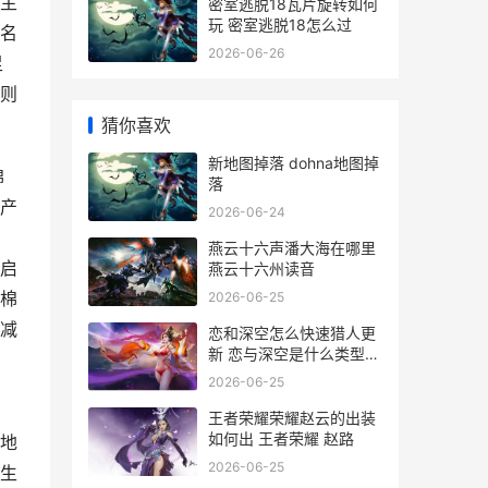
主
密室逃脱18瓦片旋转如何
玩 密室逃脱18怎么过
名
2026-06-26
足
则
猜你喜欢
新地图掉落 dohna地图掉
棉
落
肴产
2026-06-24
燕云十六声潘大海在哪里
启
燕云十六州读音
棉
2026-06-25
减
恋和深空怎么快速猎人更
新 恋与深空是什么类型游
戏
2026-06-25
王者荣耀荣耀赵云的出装
如何出 王者荣耀 赵路
地
2026-06-25
生