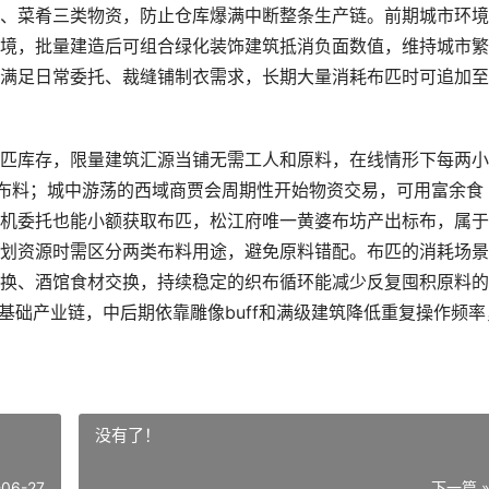
、菜肴三类物资，防止仓库爆满中断整条生产链。前期城市环境
境，批量建造后可组合绿化装饰建筑抵消负面数值，维持城市繁
满足日常委托、裁缝铺制衣需求，长期大量消耗布匹时可追加至
匹库存，限量建筑汇源当铺无需工人和原料，在线情形下每两小
量布料；城中游荡的西域商贾会周期性开始物资交易，可用富余食
机委托也能小额获取布匹，松江府唯一黄婆布坊产出标布，属于
划资源时需区分两类布料用途，避免原料错配。布匹的消耗场景
换、酒馆食材交换，持续稳定的织布循环能减少反复囤积原料的
基础产业链，中后期依靠雕像buff和满级建筑降低重复操作频率
没有了！
-06-27
下一篇 