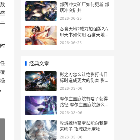
数
部落冲突矿厂如何更新 部
落冲突矿井
盛
2026-06-25
三
吞食天地2威力加强版2六
甲天书如何用 吞食天地2
威力加强版
2026-06-25
时
任
经典文章
覆
影之刃怎么让绝影打击目
标时造成更大的伤害 影之
操
刃绝影后期怎么样
2026-03-06
，
摩尔庄园庭院有啥子获得
路径 摩尔庄园庭院怎么获
得
2026-03-06
攻城掠地聚宝盆能向我带
来啥子 攻城掠地宝物
2026-03-06
»