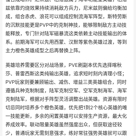
兹依靠灼烧效果持续消耗敌方兵力，尼米兹则偏给均衡加
成，组合赤虎、浪花可以组成控制流海军阵型，斯特劳斯
的沉默技能更是PVP中的克制神技，能够限制敌方主动技
能释放，专门针对陆军磁暴流这类依赖主动技能输出的体
系。前期海军可以先用西蒙、汉默等紫色英雄过渡，等到
主力橙色英雄成型之后再替换上阵。
英雄培养需要区分对战场景，PVE刷副本优先选择喀秋
莎、普雷西斯这类纯输出英雄，追求短时刻内清理小怪；
PVP玩家则要兼顾输出、减伤、增益三类英雄组合，同时
遵循兵种克制制度，陆军克制空军、空军克制海军、海军
克制陆军，根据对手阵型灵活调整出战英雄。资源有限时
切忌同时培养多个橙色英雄，优先把1到2个核心英雄的唯
一技能更新，多余的闲置英雄可以安排生产资源，最大化
养成效率。联动限量英雄虽然强度出众，但获取途径较
少，普通玩家无需刻意强求，练好常驻强势英雄就可以跟