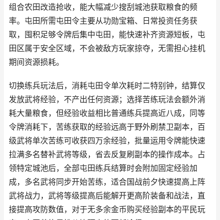
组合农田改造抢收，能大幅减少搜刮城池获取粮食的频
率。屯田所需屯田令主要从功勋宝箱、日常投资任务获
取，囤积足够令牌后集中屯田，能快速补齐资源短板，屯
田区属于安全区域，不会被敌方玩家掠夺，无需担心挂机
期间资源损耗。
切换练兵玩法后，消耗屯田令单次耗时二特别钟，结算仅
发放武将经验，不产出任何资源；选择苦练玩法会额外消
耗大量粮食，但经验收益相比普通练兵提高近八成，同等
令牌消耗下，苦练获取的经验远高于野外刷禁卫副本，百
级武将单次苦练可收获四万余经验，批量运用令牌能快速
拉满多名替补武将等级，省去反复刷副本的操作成本。占
领特定城池后，全部屯田练兵结算时会附加固定经验加
成，多名武将同步开始苦练，适合国战前夕快速提高上阵
武将战力，武将等级提高后能解开更高阶装备和战法，直
接提高攻防数值，对于无多余金币购买经验副本的平民玩