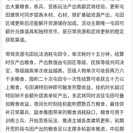
出大量粮食，练兵、苦练玩法产出高额武将经验，更新屯
田建筑可同步提高木材、石材、铁矿基础资源产出，屯田
区域更新后还能解开资源储存加成，活动主题唯一屯田可
额外兑换道具和独特货币，是日常资源和武将更新的稳定
获取渠道。
常规资源屯田玩法消耗屯田令，单次耗时十五分钟，结算
时仅产出粮食，产出数值由屯田区等级、民族等级共同决
定，等级越高单次收益越高，百级人物单次可收获两万六
千余粮食，囤积二十次屯田令一次性结算可收获五十万以
上粮食，屯田满特别钟即可触发完整收益，挂机时长超过
特别钟不会额外提高单轮产出，多武将同时派驻屯田可叠
加粮食收益，夜间长时刻挂机能积攒数百万粮食，最佳弥
补日常募兵、副本推图带来的粮食消耗缺口，粮食可用于
训练士兵、开始苦练玩法、推进主城各类建筑更新，前期
开荒阶段屯田产出的粮食足以支撑多轮副本推进，中后期