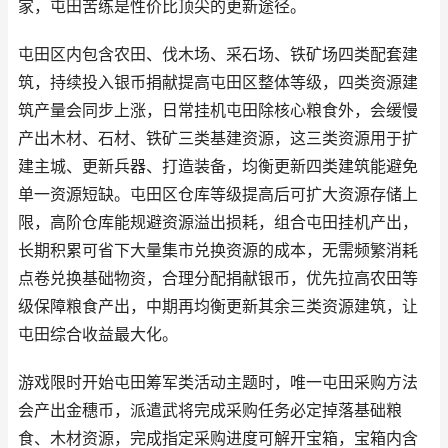
家，屯田苦练是性价比顶尖的更新途径。
屯田区内包含农田、伐木场、采石场、铁矿场四类配套建
筑，持续投入银币捐献提高屯田区整体等级，四类资源建
筑产量会同步上涨，日常挂机屯田除核心粮食外，会缓慢
产出木材、石材、铁矿三类基建资源，这三类资源用于扩
建主城、更新兵器、打造装备，均衡更新四类建筑能避免
单一资源短缺。屯田区仓库等级提高后可扩大资源存储上
限，高阶仓库能规避资源溢出损耗，组合屯田挂机产出，
长期积累可省下大量集市兑换资源的成本，无需频繁消耗
点卷兑换基础物资，合理分配捐献银币，优先拉高农田等
级保障粮食产出，中期再均衡更新其余三类资源建筑，让
屯田综合收益最大化。
游戏限时开始屯田筹军类活动主题时，唯一屯田采购方法
会产出金穗币，派遣武将完成采购任务必定掉落基础粮
食、木材资源，完成指定采购进度可解开宝箱，宝箱内含