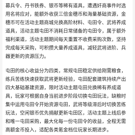
募兵令、丹书铁券、银币等稀有道具，遭遇奸商事件时选
用名将应对，能额外收获三倍金穗币和海量基础资源，金
穗币可在活动主题商城兑换高阶材料、屯田令、武将养成
道具，活动主题屯田不消耗日常储备的屯田令，属于额外
福利渠道，活动主题期间每天重置不收费采购次数，坚持
完成每天采购，可积攒大量养成道具，减轻武将进阶、兵
器更新的资源压力。
屯田的核心收益分为四类，常规屯田稳定供给刚需粮食，
练兵苦练快速获取武将更新经验，屯田配套建筑持续产出
四大基础基建资源，限时活动主题屯田兑换稀有养成道
具，玩家可根据自身当前进步阶段切换屯田玩法，缺粮时
集中运用屯田令开始资源屯田，武将等级滞后时切换苦练
玩法，空闲银币优先捐献更新屯田区，活动主题上线后参
和唯一屯田采购，最大化每一份屯田令的收益，全程无需
高额金币投入，适配各类氪金档位玩家长期进步。